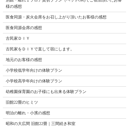
別館・離れ１フロア貸切プラン（ペットOK)でご宿泊頂いたお客
様の感想
医食同源・炭火会席をお召し上がり頂いたお客様の感想
医食同源会席の感想
古民家ＤＩＹ
古民家をＤＩＹで直して宿にします。
地元のお客様の感想
小学校低学年向けの体験プラン
小学校高学年向けの体験プラン
幼稚園保育園のお子様にも出来る体験プラン
旧館22畳のヒミツ
明治の離れ・小濱の感想
昭和の大広間 旧館22畳｜三間続き和室