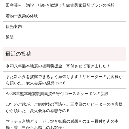
田舎暮らし満喫・猫好き歓迎！別館古民家貸切プランの感想
着物一反染め体験
観光案内
通販
令和八年熊本地震の復興義援金、寄付させて頂きました！
また新ネタを披露できるよう頑張ります！リピーターのお客様か
ら頂いた、炭火会席の感想その６
令和8年熊本地震復興義援金寄付コース＆クーポンの新設
10年のご縁が、ご結婚後の再訪へ。三度目のリピーターのお客様
から頂いた、炭火会席の感想その５
マッチョ京地どり・ガラ焼き御膳の感想その１～骨付き肉の本
場・香川県からお越しのお客様～