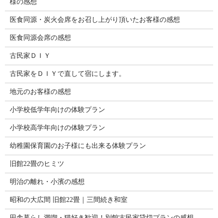
様の感想
医食同源・炭火会席をお召し上がり頂いたお客様の感想
医食同源会席の感想
古民家ＤＩＹ
古民家をＤＩＹで直して宿にします。
地元のお客様の感想
小学校低学年向けの体験プラン
小学校高学年向けの体験プラン
幼稚園保育園のお子様にも出来る体験プラン
旧館22畳のヒミツ
明治の離れ・小濱の感想
昭和の大広間 旧館22畳｜三間続き和室
田舎暮らし満喫・猫好き歓迎！別館古民家貸切プランの感想