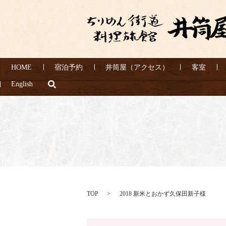
HOME
宿泊予約
井筒屋（アクセス）
客室
search
English
TOP
2018 新米とおかず久保田新子様