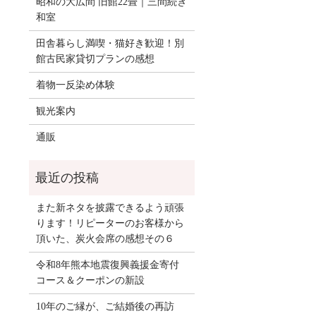
昭和の大広間 旧館22畳｜三間続き
和室
田舎暮らし満喫・猫好き歓迎！別
館古民家貸切プランの感想
着物一反染め体験
観光案内
通販
また新ネタを披露できるよう頑張
ります！リピーターのお客様から
頂いた、炭火会席の感想その６
令和8年熊本地震復興義援金寄付
コース＆クーポンの新設
10年のご縁が、ご結婚後の再訪