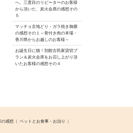
へ。三度目のリピーターのお客様
から頂いた、炭火会席の感想その
５
マッチョ京地どり・ガラ焼き御膳
の感想その１～骨付き肉の本場・
香川県からお越しのお客様～
お誕生日に猫！別館古民家貸切プ
ラン＆炭火会席をお召し上がり頂
いたお客様の感想その４
様の感想
ペットとお食事・お泊り