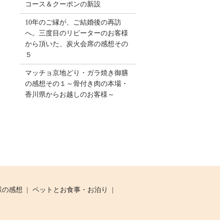
コース＆クーポンの新設
10年のご縁が、ご結婚後の再訪
へ。三度目のリピーターのお客様
から頂いた、炭火会席の感想その
５
マッチョ京地どり・ガラ焼き御膳
の感想その１～骨付き肉の本場・
香川県からお越しのお客様～
様の感想
ペットとお食事・お泊り