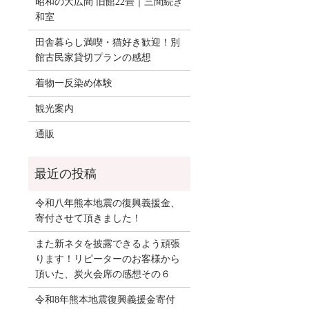
昭和の大広間 旧館22畳｜三間続き
和室
田舎暮らし満喫・猫好き歓迎！別
館古民家貸切プランの感想
着物一反染め体験
観光案内
通販
令和八年熊本地震の復興義援金、
寄付させて頂きました！
また新ネタを披露できるよう頑張
ります！リピーターのお客様から
頂いた、炭火会席の感想その６
令和8年熊本地震復興義援金寄付