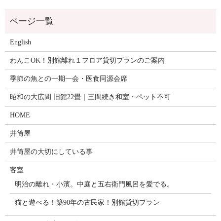
English
わんこOK！別館離れ１フロア貸切プランのご案内
季節の魚との一期一会・医食同源会席
昭和の大広間 旧館22畳｜三間続き和室・ペット不可
HOME
井筒屋
井筒屋の大切にしている事
客室
明治の離れ・小濱。中庭と五右衛門風呂を愛でる。
猫と遊べる！築90年の古民家！別館貸切プラン