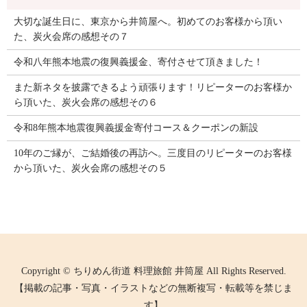
大切な誕生日に、東京から井筒屋へ。初めてのお客様から頂い
た、炭火会席の感想その７
令和八年熊本地震の復興義援金、寄付させて頂きました！
また新ネタを披露できるよう頑張ります！リピーターのお客様か
ら頂いた、炭火会席の感想その６
令和8年熊本地震復興義援金寄付コース＆クーポンの新設
10年のご縁が、ご結婚後の再訪へ。三度目のリピーターのお客様
から頂いた、炭火会席の感想その５
Copyright © ちりめん街道 料理旅館 井筒屋 All Rights Reserved.
【掲載の記事・写真・イラストなどの無断複写・転載等を禁じま
す】