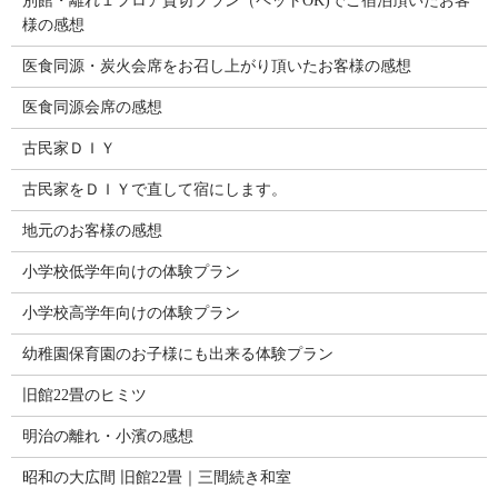
別館・離れ１フロア貸切プラン（ペットOK)でご宿泊頂いたお客
様の感想
医食同源・炭火会席をお召し上がり頂いたお客様の感想
医食同源会席の感想
古民家ＤＩＹ
古民家をＤＩＹで直して宿にします。
地元のお客様の感想
小学校低学年向けの体験プラン
小学校高学年向けの体験プラン
幼稚園保育園のお子様にも出来る体験プラン
旧館22畳のヒミツ
明治の離れ・小濱の感想
昭和の大広間 旧館22畳｜三間続き和室