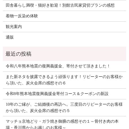
田舎暮らし満喫・猫好き歓迎！別館古民家貸切プランの感想
着物一反染め体験
観光案内
通販
令和八年熊本地震の復興義援金、寄付させて頂きました！
また新ネタを披露できるよう頑張ります！リピーターのお客様か
ら頂いた、炭火会席の感想その６
令和8年熊本地震復興義援金寄付コース＆クーポンの新設
10年のご縁が、ご結婚後の再訪へ。三度目のリピーターのお客様
から頂いた、炭火会席の感想その５
マッチョ京地どり・ガラ焼き御膳の感想その１～骨付き肉の本
場・香川県からお越しのお客様～