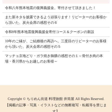
令和八年熊本地震の復興義援金、寄付させて頂きました！
また新ネタを披露できるよう頑張ります！リピーターのお客様か
ら頂いた、炭火会席の感想その６
令和8年熊本地震復興義援金寄付コース＆クーポンの新設
10年のご縁が、ご結婚後の再訪へ。三度目のリピーターのお客様
から頂いた、炭火会席の感想その５
マッチョ京地どり・ガラ焼き御膳の感想その１～骨付き肉の本
場・香川県からお越しのお客様～
Copyright © ちりめん街道 料理旅館 井筒屋 All Rights Reserved.
【掲載の記事・写真・イラストなどの無断複写・転載等を禁じま
す】