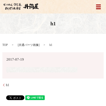
メ
h1
TOP
[
共通パーツ画像
]
h1
2017-07-19
h1