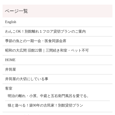
English
わんこOK！別館離れ１フロア貸切プランのご案内
季節の魚との一期一会・医食同源会席
昭和の大広間 旧館22畳｜三間続き和室・ペット不可
HOME
井筒屋
井筒屋の大切にしている事
客室
明治の離れ・小濱。中庭と五右衛門風呂を愛でる。
猫と遊べる！築90年の古民家！別館貸切プラン