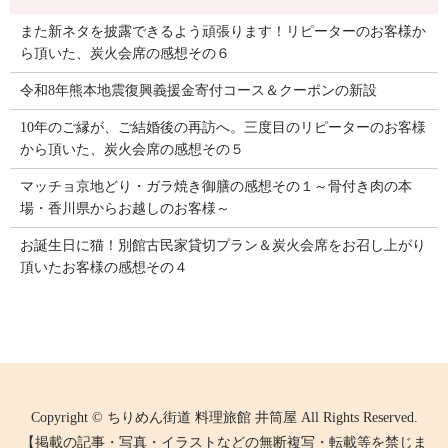
また新ネタを披露できるよう頑張ります！リピーターのお客様か
ら頂いた、炭火会席の感想その６
令和8年熊本地震復興義援金寄付コース＆クーポンの新設
10年のご縁が、ご結婚後の再訪へ。三度目のリピーターのお客様
から頂いた、炭火会席の感想その５
マッチョ京地どり・ガラ焼き御膳の感想その１～骨付き肉の本
場・香川県からお越しのお客様～
お誕生日に猫！別館古民家貸切プラン＆炭火会席をお召し上がり
頂いたお客様の感想その４
Copyright © ちりめん街道 料理旅館 井筒屋 All Rights Reserved.
【掲載の記事・写真・イラストなどの無断複写・転載等を禁じま