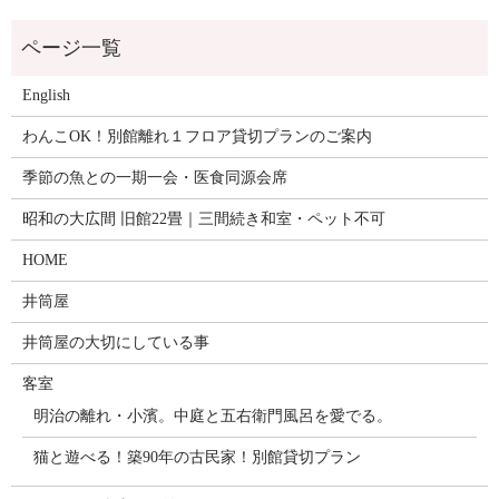
English
わんこOK！別館離れ１フロア貸切プランのご案内
季節の魚との一期一会・医食同源会席
昭和の大広間 旧館22畳｜三間続き和室・ペット不可
HOME
井筒屋
井筒屋の大切にしている事
客室
明治の離れ・小濱。中庭と五右衛門風呂を愛でる。
猫と遊べる！築90年の古民家！別館貸切プラン