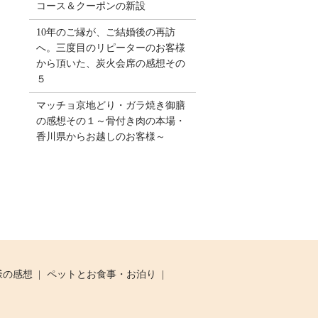
コース＆クーポンの新設
10年のご縁が、ご結婚後の再訪
へ。三度目のリピーターのお客様
から頂いた、炭火会席の感想その
５
マッチョ京地どり・ガラ焼き御膳
の感想その１～骨付き肉の本場・
香川県からお越しのお客様～
様の感想
ペットとお食事・お泊り