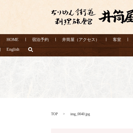
HOME
宿泊予約
井筒屋（アクセス）
客室
search
English
TOP
img_0040.jpg