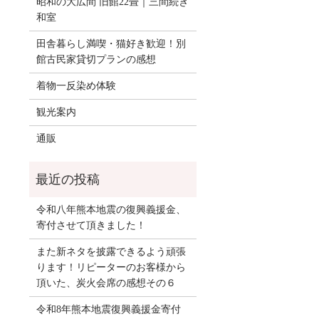
昭和の大広間 旧館22畳｜三間続き
和室
田舎暮らし満喫・猫好き歓迎！別
館古民家貸切プランの感想
着物一反染め体験
観光案内
通販
令和八年熊本地震の復興義援金、
寄付させて頂きました！
また新ネタを披露できるよう頑張
ります！リピーターのお客様から
頂いた、炭火会席の感想その６
令和8年熊本地震復興義援金寄付