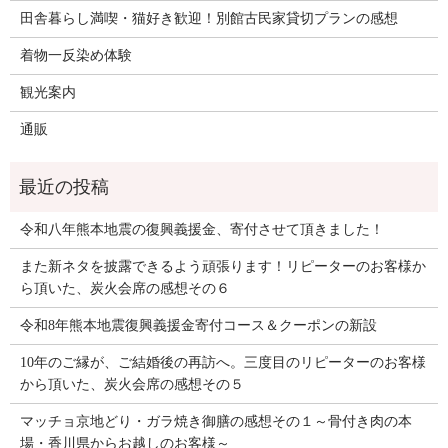
田舎暮らし満喫・猫好き歓迎！別館古民家貸切プランの感想
着物一反染め体験
観光案内
通販
令和八年熊本地震の復興義援金、寄付させて頂きました！
また新ネタを披露できるよう頑張ります！リピーターのお客様か
ら頂いた、炭火会席の感想その６
令和8年熊本地震復興義援金寄付コース＆クーポンの新設
10年のご縁が、ご結婚後の再訪へ。三度目のリピーターのお客様
から頂いた、炭火会席の感想その５
マッチョ京地どり・ガラ焼き御膳の感想その１～骨付き肉の本
場・香川県からお越しのお客様～