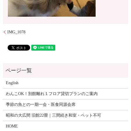
IMG_1078
English
わんこOK！別館離れ１フロア貸切プランのご案内
季節の魚との一期一会・医食同源会席
昭和の大広間 旧館22畳｜三間続き和室・ペット不可
HOME