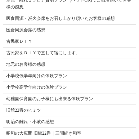
別館・離れ１フロア貸切プラン（ペットOK)でご宿泊頂いたお客
様の感想
医食同源・炭火会席をお召し上がり頂いたお客様の感想
医食同源会席の感想
古民家ＤＩＹ
古民家をＤＩＹで直して宿にします。
地元のお客様の感想
小学校低学年向けの体験プラン
小学校高学年向けの体験プラン
幼稚園保育園のお子様にも出来る体験プラン
旧館22畳のヒミツ
明治の離れ・小濱の感想
昭和の大広間 旧館22畳｜三間続き和室