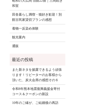
昭和の大広間 旧館22畳｜三間続き
和室
田舎暮らし満喫・猫好き歓迎！別
館古民家貸切プランの感想
着物一反染め体験
観光案内
通販
また新ネタを披露できるよう頑張
ります！リピーターのお客様から
頂いた、炭火会席の感想その６
令和8年熊本地震復興義援金寄付
コース＆クーポンの新設
10年のご縁が、ご結婚後の再訪