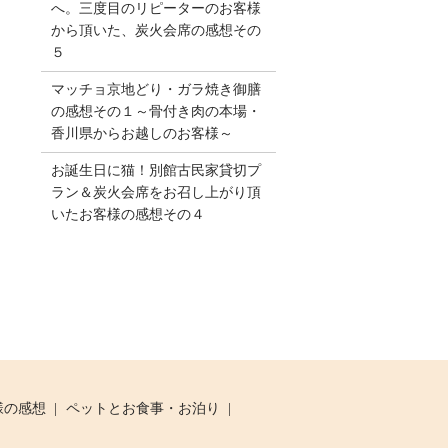
へ。三度目のリピーターのお客様
から頂いた、炭火会席の感想その
５
マッチョ京地どり・ガラ焼き御膳
の感想その１～骨付き肉の本場・
香川県からお越しのお客様～
お誕生日に猫！別館古民家貸切プ
ラン＆炭火会席をお召し上がり頂
いたお客様の感想その４
様の感想
ペットとお食事・お泊り