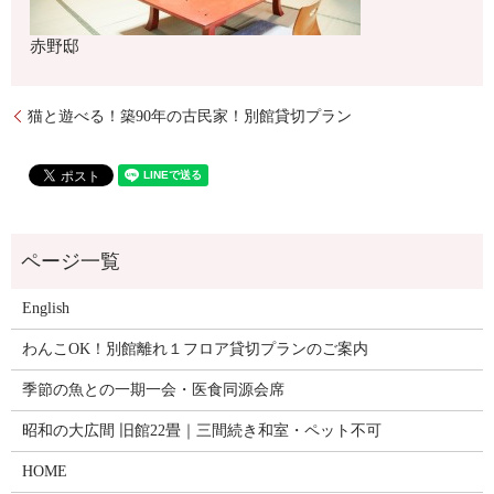
赤野邸
猫と遊べる！築90年の古民家！別館貸切プラン
English
わんこOK！別館離れ１フロア貸切プランのご案内
季節の魚との一期一会・医食同源会席
昭和の大広間 旧館22畳｜三間続き和室・ペット不可
HOME