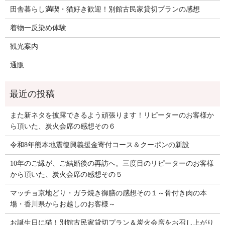
田舎暮らし満喫・猫好き歓迎！別館古民家貸切プランの感想
着物一反染め体験
観光案内
通販
また新ネタを披露できるよう頑張ります！リピーターのお客様か
ら頂いた、炭火会席の感想その６
令和8年熊本地震復興義援金寄付コース＆クーポンの新設
10年のご縁が、ご結婚後の再訪へ。三度目のリピーターのお客様
から頂いた、炭火会席の感想その５
マッチョ京地どり・ガラ焼き御膳の感想その１～骨付き肉の本
場・香川県からお越しのお客様～
お誕生日に猫！別館古民家貸切プラン＆炭火会席をお召し上がり