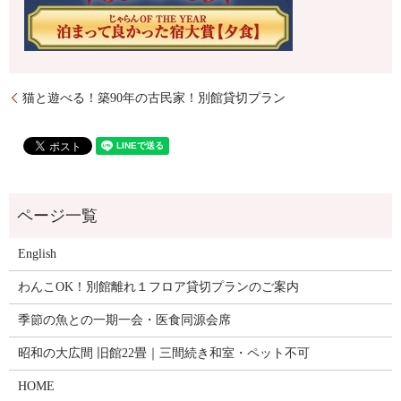
猫と遊べる！築90年の古民家！別館貸切プラン
English
わんこOK！別館離れ１フロア貸切プランのご案内
季節の魚との一期一会・医食同源会席
昭和の大広間 旧館22畳｜三間続き和室・ペット不可
HOME