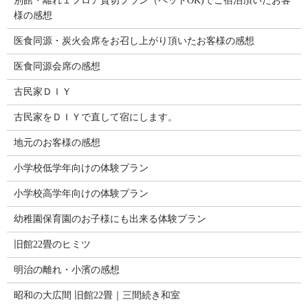
別館・離れ１フロア貸切プラン（ペットOK)でご宿泊頂いたお客
様の感想
医食同源・炭火会席をお召し上がり頂いたお客様の感想
医食同源会席の感想
古民家ＤＩＹ
古民家をＤＩＹで直して宿にします。
地元のお客様の感想
小学校低学年向けの体験プラン
小学校高学年向けの体験プラン
幼稚園保育園のお子様にも出来る体験プラン
旧館22畳のヒミツ
明治の離れ・小濱の感想
昭和の大広間 旧館22畳｜三間続き和室