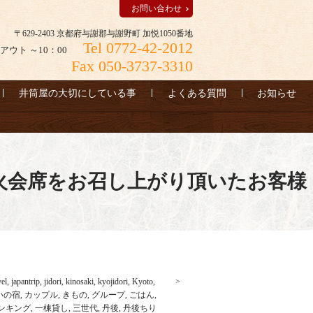
お問い合わせ
〒629-2403 京都府与謝郡与謝野町 加悦1050番地
Tel 0772-42-2012
アウト ～10：00
Fax 050-3737-3310
井筒屋の大切にしている事
よくある質問
お知らせ
火会席をお召し上がり頂いたお客様
vel
,
japantrip
,
jidori
,
kinosaki
,
kyojidori
,
Kyoto
,
いの宿
,
カップル
,
きもの
,
グループ
,
ごはん
,
ンキング
,
一棟貸し
,
三世代
,
丹後
,
丹後ちり