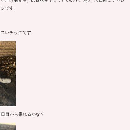
きるだけ地元産）の食べ物で育てたいので、あえて0日齢にチャレ
ンジです。
アスレチックです。
何日目から乗れるかな？