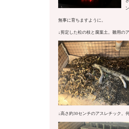
無事に育ちますように。
↓剪定した松の枝と腐葉土。雛用の
↓高さ約30センチのアスレチック。