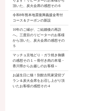
ります！リピーターのお客様から
頂いた、炭火会席の感想その６
令和8年熊本地震復興義援金寄付
コース＆クーポンの新設
10年のご縁が、ご結婚後の再訪
へ。三度目のリピーターのお客様
から頂いた、炭火会席の感想その
５
マッチョ京地どり・ガラ焼き御膳
の感想その１～骨付き肉の本場・
香川県からお越しのお客様～
お誕生日に猫！別館古民家貸切プ
ラン＆炭火会席をお召し上がり頂
いたお客様の感想その４