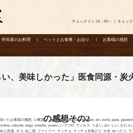
チェックイン 16：00～ ｜ チェック
井筒屋のお料理
ペットとお食事・お泊り
お客様の感想
らい、美味しかった」医食同源・炭
の感想その2
頂いたお客様の感想
,
１棟貸し
,
amanohashidate
,
amanohasidate
,
ine
,
izushi
,
japan
,
japantra
ryokou
,
sukiyaki
,
tango
,
torinabe
,
yosano
,
いづつや
,
ウィルス
,
うまい
,
おいしい
,
かたら
めん街道
,
ネコ
,
ねこ宿
,
ファミリー
,
マッチョ
,
マッチョ京地どり
,
やぎ
,
ゆったり
,
ラ