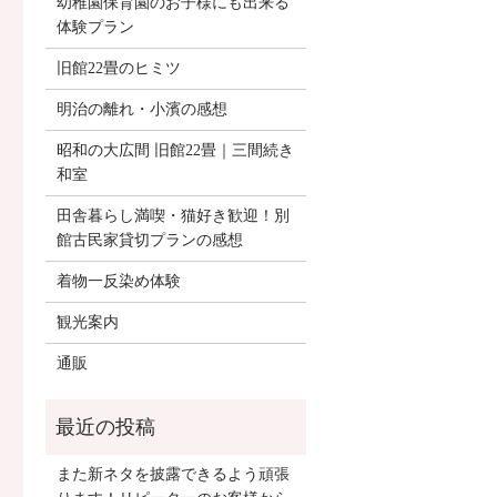
幼稚園保育園のお子様にも出来る
体験プラン
旧館22畳のヒミツ
明治の離れ・小濱の感想
昭和の大広間 旧館22畳｜三間続き
和室
田舎暮らし満喫・猫好き歓迎！別
館古民家貸切プランの感想
着物一反染め体験
観光案内
通販
また新ネタを披露できるよう頑張