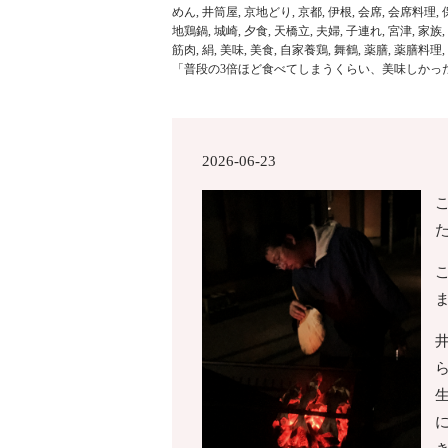
めん
,
井筒屋
,
京地どり
,
京都
,
伊根
,
会席
,
会席料理
,
地鶏鍋
,
城崎
,
夕食
,
天橋立
,
夫婦
,
子連れ
,
宮津
,
家族
,
筋肉
,
絹
,
美味
,
美食
,
自家養鶏
,
舞鶴
,
薬膳
,
薬膳料理
,
「普段の3倍ほど食べてしまうくらい、美味しかっ
2026-06-23