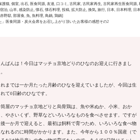
保護猫
,
個室
,
出石
,
医食同源
,
友達
,
口コミ
,
古民家
,
古民家再生
,
古民家再生医食同源
,
宿泊
,
山羊
,
感染防止
,
懐石
,
懐石料理
,
投稿
,
拡大防止
,
換気
,
旅行
,
日本
,
日本料理
,
日
赤野邸
,
部屋食
,
魚
,
魚料理
,
鳥鍋
,
鶏鍋
]
た」医食同源・炭火会席をお召し上がり頂いたお客様の感想その2
こんばんは！今日はマッチョ京地どりのひなのお迎えに行きまし
た。
これまでは一か月たった月齢のひなを迎えていましたが、今回は生
まれて0日齢のひなです。
井筒屋のマッチョ京地どりと烏骨鶏は、魚や米ぬか、小米、おか
ら、やさいくず、野草などいろいろなものを食べさせます。ですが
生後一か月で迎えると、最初は飼料で育つため、いろいろな食べ物
になれるのに時間がかかります。また、今年から１００％国産（で