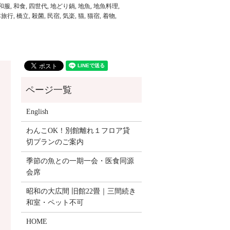
和服
,
和食
,
四世代
,
地どり鍋
,
地魚
,
地魚料理
,
本旅行
,
橋立
,
殺菌
,
民宿
,
気楽
,
猫
,
猫宿
,
着物
,
English
わんこOK！別館離れ１フロア貸
切プランのご案内
季節の魚との一期一会・医食同源
会席
昭和の大広間 旧館22畳｜三間続き
和室・ペット不可
HOME