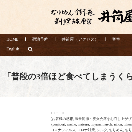
HOME
宿泊予約
井筒屋（アクセス）
客室
search
English
「普段の3倍ほど食べてしまうく
TOP
[
お客様の感想
,
医食同源・炭火会席をお召し上がり
kyoujidori
,
macho
,
maizuru
,
miyazu
,
muscle
,
nihon
,
nihon
コロナウィルス
,
コロナ対策
,
シルク
,
ちりめん
,
ちり