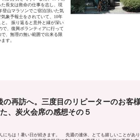
った長女は救命の仕事を志し、現
年登山マラソンでご宿泊頂いた気
気象予報士をされていて、10年
と。 振り返ると意外と縁が深い
ので、復興ボランティアに行って
ので、無理の無い範囲で出来る限
います。
婚後の再訪へ。三度目のリピーターのお客
た、炭火会席の感想その５
んにちは！暑い日が続きます。 先週の連休、とても嬉しいことがあり