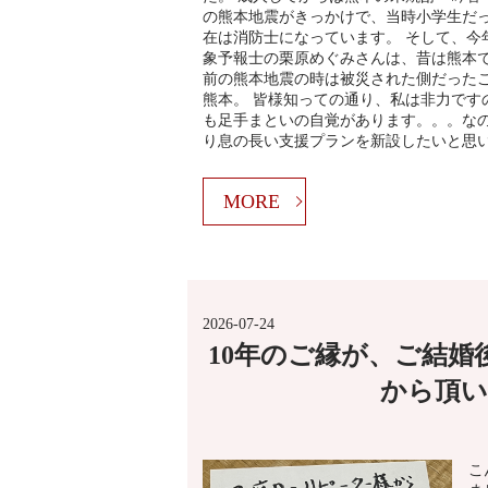
の熊本地震がきっかけで、当時小学生だ
在は消防士になっています。 そして、今
象予報士の栗原めぐみさんは、昔は熊本で
前の熊本地震の時は被災された側だったこ
熊本。 皆様知っての通り、私は非力です
も足手まといの自覚があります。。。な
り息の長い支援プランを新設したいと思
MORE
2026-07-24
10年のご縁が、ご結
から頂い
こ