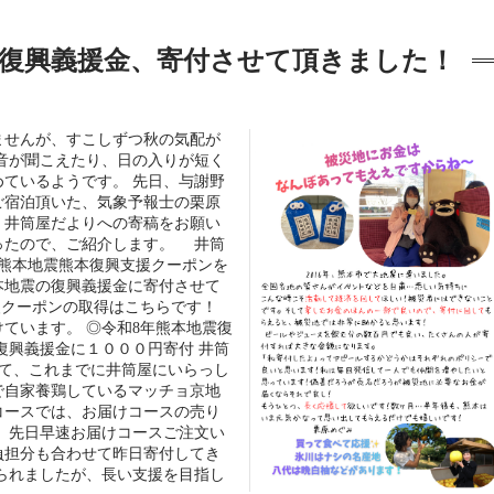
復興義援金、寄付させて頂きました！
ませんが、すこしずつ秋の気配が
音が聞こえたり、日の入りが短く
ているようです。 先日、与謝野
ご宿泊頂いた、気象予報士の栗原
、井筒屋だよりへの寄稿をお願い
ったので、ご紹介します。 井筒
年熊本地震熊本復興支援クーポンを
本地震の復興義援金に寄付させて
援クーポンの取得はこちらです！
ています。 ◎令和8年熊本地震復
復興義援金に１０００円寄付 井筒
して、これまでに井筒屋にいらっし
で自家養鶏しているマッチョ京地
コースでは、お届けコースの売り
 先日早速お届けコースご注文い
負担分も合わせて昨日寄付してき
られましたが、長い支援を目指し