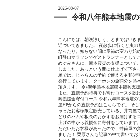
2026-08-07
令和八年熊本地震の
こんにちは。朝晩涼しく、とまではいき
近づいてきました。 夜散歩に行くと虫の
なったり。知らない間に季節の変わり始め
町登山マラソンでゲストランナーとして
めぐみさんに、熊本震災の支援について
しました。あっという間に仕上げて下さ
屋では、じゃらんの予約で使える令和8
発行しています。クーポンの金額分を熊
頂きます。 令和8年熊本地震熊本復興支
また、直接予約特典でも寄付コースを設け
興義援金寄付コース 令和八年熊本地震の
屋HPからの直接予約はこちらです。 そ
ゃったお客様限定販売している、井筒屋
どりのハムや板長のおかずをお届けする
上げの中から義援金に寄付をしています。
ただいたお客様があったので、井筒屋の
ました！ 栗原さんも記事の中で書いてお