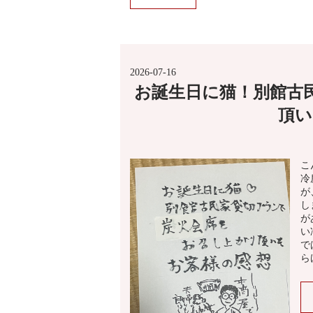
2026-07-16
お誕生日に猫！別館古
頂い
こ
冷
が
し
が
い
で
ら