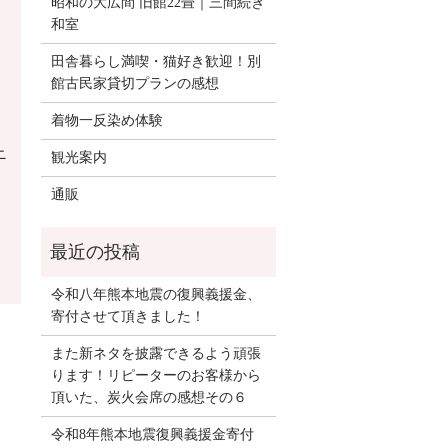
昭和の大広間 旧館22畳｜三間続き
和室
田舎暮らし満喫・猫好き歓迎！別
館古民家貸切プランの感想
着物一反染め体験
ニ
観光案内
通販
令和八年熊本地震の復興義援金、
寄付させて頂きました！
また新ネタを披露できるよう頑張
ります！リピーターのお客様から
頂いた、炭火会席の感想その６
令和8年熊本地震復興義援金寄付