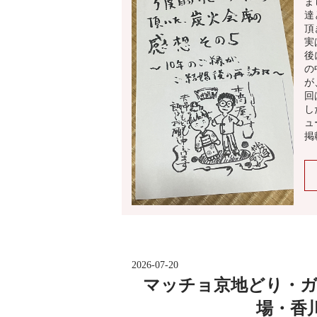
ま
達
頂
実
後
の
が
回
し
ュ
掲
2026-07-20
マッチョ京地どり・ガ
場・香