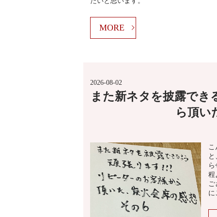
たいと思います。
MORE
2026-08-02
また新ネタを披露でき
ら頂い
こ
と
ら
程
ご
に