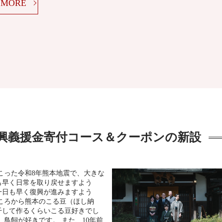
MORE
復興義援金寄付コース＆クーポンの新設
こった令和8年熊本地震で、大きな
も早く日常を取り戻せますよう
一日も早く復興が進みますよう
ころから熊本のこる豆（ほし納
干して作るくらいこる豆好きでし
鳥飼が好きです。 また、10年前