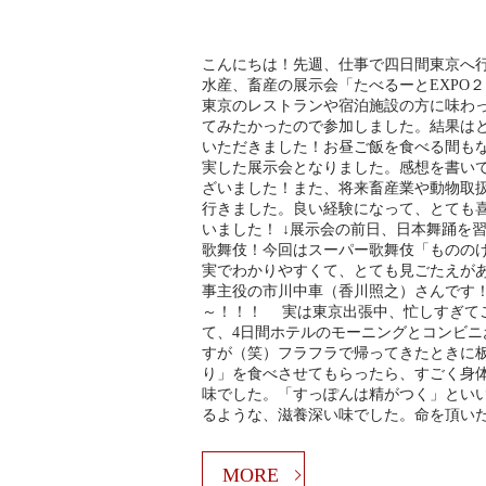
こんにちは！先週、仕事で四日間東京へ行
水産、畜産の展示会「たべるーとEXPO
東京のレストランや宿泊施設の方に味わ
てみたかったので参加しました。結果は
いただきました！お昼ご飯を食べる間も
実した展示会となりました。感想を書い
ざいました！また、将来畜産業や動物取
行きました。良い経験になって、とても
いました！ ↓展示会の前日、日本舞踊を
歌舞伎！今回はスーパー歌舞伎「ものの
実でわかりやすくて、とても見ごたえが
事主役の市川中車（香川照之）さんです
～！！！ 実は東京出張中、忙しすぎて
て、4日間ホテルのモーニングとコンビ
すが（笑）フラフラで帰ってきたときに
り」を食べさせてもらったら、すごく身
味でした。「すっぽんは精がつく」とい
るような、滋養深い味でした。命を頂い
MORE