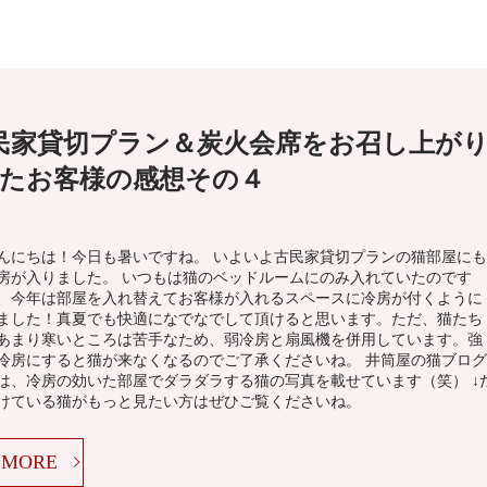
民家貸切プラン＆炭火会席をお召し上が
たお客様の感想その４
んにちは！今日も暑いですね。 いよいよ古民家貸切プランの猫部屋にも
房が入りました。 いつもは猫のベッドルームにのみ入れていたのです
、今年は部屋を入れ替えてお客様が入れるスペースに冷房が付くように
ました！真夏でも快適になでなでして頂けると思います。ただ、猫たち
あまり寒いところは苦手なため、弱冷房と扇風機を併用しています。強
冷房にすると猫が来なくなるのでご了承くださいね。 井筒屋の猫ブログ
は、冷房の効いた部屋でダラダラする猫の写真を載せています（笑） ↓
けている猫がもっと見たい方はぜひご覧くださいね。
MORE