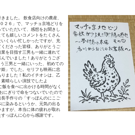
きました。 飲食店向けの農産、
２０２６」で、マッチョ京地どりを
っていただいて、感想をお聞きし
とても嬉しいコメントをたくさん
ないくらい忙しかったですが、充
てくださった皆様、ありがとうご
扱業を目指す三男も一緒に連れて
喜んでいました！ありがとうござ
習う三男と一緒にいった、初めての
け姫」でした。セリフも映画に忠
ありました！私のイチオシは、乙
！素晴らしい演技でしたよ
ご飯を食べに出かける時間がなく
ニおにぎりで命をつないでいたので
板長手作りの「すっぽんのにこご
体に染みるというか、元気の出る
いますが、本当に体の疲れが取れ
たすっぽんに心から感謝です。