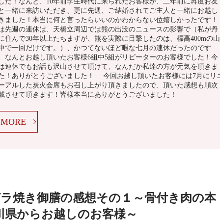
した！なんと、10年前学生時代に来られたお客様が、二年前に再度お友
と一緒に来訪いただき、更に先週、ご結婚されてご主人と一緒にお越し
きました！本当に何と言ったらいいのかわからない位嬉しかったです！
は先週の連休は、天橋立周辺では熊の出没のニュースの影響で（私が丹
に住んで30年以上たちますが、熊を実際に目撃したのは、標高400mの山
中で一回だけです。）、かつてないほど暇な七月の連休だったのです
、なんとお越し頂いたお客様6組中5組がリピーターのお客様でした！今
は連休でもお話も沢山させて頂けて、なんだか私達の方が元気を頂きま
た！ありがとうございました！ 今回お越し頂いたお客様には7月にリ
ーアルした炭火会席もお召し上がり頂きましたので、頂いた感想も順次
載させて頂きます！皆様本当にありがとうございました！
MORE
ラ焼き御膳の感想その１～骨付き肉の本
川県からお越しのお客様～