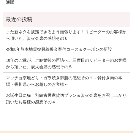
通販
また新ネタを披露できるよう頑張ります！リピーターのお客様か
ら頂いた、炭火会席の感想その６
令和8年熊本地震復興義援金寄付コース＆クーポンの新設
10年のご縁が、ご結婚後の再訪へ。三度目のリピーターのお客様
から頂いた、炭火会席の感想その５
マッチョ京地どり・ガラ焼き御膳の感想その１～骨付き肉の本
場・香川県からお越しのお客様～
お誕生日に猫！別館古民家貸切プラン＆炭火会席をお召し上がり
頂いたお客様の感想その４