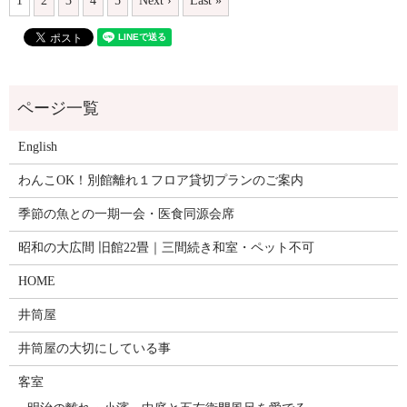
1
2
3
4
5
Next ›
Last »
English
わんこOK！別館離れ１フロア貸切プランのご案内
季節の魚との一期一会・医食同源会席
昭和の大広間 旧館22畳｜三間続き和室・ペット不可
HOME
井筒屋
井筒屋の大切にしている事
客室