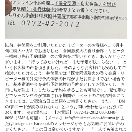
以前、井筒屋をご利用いただいたリピーターのお客様へ。 6月中
旬に特大ハガキでお送りした「食同源炭火の香り会席・リピータ
ー様向け先行予約体験」のご案内をご覧いただき、ありがとうご
ざいます。 「行ってみたいけれど、まだ予定が決まらない…」 と
いうお客様の声を頂きました。 そのようなお客様にも安心してご
検討いただけるよう、井筒屋では「医食同源炭火の香り会席・リ
ピーター様向け先行予約体験の日程がまだお決まりでない場合で
も、基本宿泊料金を先行予約体験の予約金としてお預かりし、お
日にちが決まりましたらご予約を承ることも可能です。 繁忙期な
どでシーズン料金が加算される期間や、ペットのご宿泊料金につ
きましては、ご宿泊当日に差額をご精算ください。 また、 「DM
のQRコードが読み取れない」 というお問い合わせもいただいて
おります。 その場合は、 【お電話】 0772-42-2012 080-3348-
8098（SMSも可能） 【メール】 info@chirimenkaido-idutsuya.jp ま
たはInstagram・Facebookのメッセージからもお気軽にお問い合わ
せください。 「この日は空いていますか？」 「一人でも泊まれま