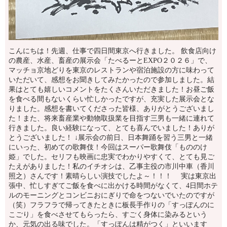
こんにちは！先週、仕事で四日間東京へ行きました。 飲食店向け
の農産、水産、畜産の展示会「たべるーとEXPO２０２６」で、
マッチョ京地どりを東京のレストランや宿泊施設の方に味わって
いただいて、感想をお聞きしてみたかったので参加しました。結
果はとても嬉しいコメントをたくさんいただきました！お昼ご飯
を食べる間もないくらい忙しかったですが、充実した展示会とな
りました。感想を書いてくださった皆様、ありがとうございまし
た！また、将来畜産業や動物取扱業を目指す三男も一緒に連れて
行きました。良い経験になって、とても喜んでいました！ありが
とうございました！ ↓展示会の前日、日本舞踊を習う三男と一緒
にいった、初めての歌舞伎！今回はスーパー歌舞伎「もののけ
姫」でした。セリフも映画に忠実でわかりやすくて、とても見ご
たえがありました！私のイチオシは、乙事主役の市川中車（香川
照之）さんです！素晴らしい演技でしたよ～！！！ 実は東京出
張中、忙しすぎてご飯を食べに出かける時間がなくて、4日間ホテ
ルのモーニングとコンビニおにぎりで命をつないでいたのですが
（笑）フラフラで帰ってきたときに板長手作りの「すっぽんのに
こごり」を食べさせてもらったら、すごく身体に染みるという
か、元気の出る味でした。「すっぽんは精がつく」といいます