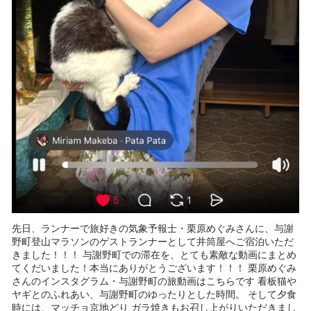
先日、ランナーで旅好きの気象予報士・栗原めぐみさんに、与謝
野町登山マラソンのゲストランナーとして井筒屋へご宿泊いただ
きました！！！ 与謝野町での滞在を、とても素敵な動画にまとめ
てくだいました！本当にありがとうございます！！！ 栗原めぐみ
さんのインスタグラム・与謝野町の旅動画はこちらです 看板猫や
ヤギとのふれあい、与謝野町のゆったりとした時間。 そして夕食
時には、マッチョ京地どり ガラ焼きもお召し上がりいただきまし