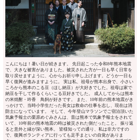
こんにちは！暑い日が続きます。 先日起こった令和8年熊本地震
で、大きな被害がありました。被災された方が一日も早く日常を
取り戻せますように、心からお祈り申し上げます。どうか一日も
早く復興が進みますように。 実は私、祖母が熊本出身で、小さい
ころから熊本のこる豆（ほし納豆）が大好きでした。祖母は家で
納豆を干して作るくらいこる豆好きでした。 成人してからは熊本
の米焼酎・吟香 鳥飼が好きです。 また、10年前の熊本地震がき
っかけで、当時小学生だった長女は救命の仕事を志し、現在は消
防士になっています。 そして、今年登山マラソンでご宿泊頂いた
気象予報士の栗原めぐみさんは、昔は熊本で気象予報士をされて
いて、10年前の熊本地震の時は被災された側だったこと。 振り返
ると意外と縁が深い熊本。 皆様知っての通り、私は非力ですの
で、復興ボランティアに行っても足手まといの自覚がありま