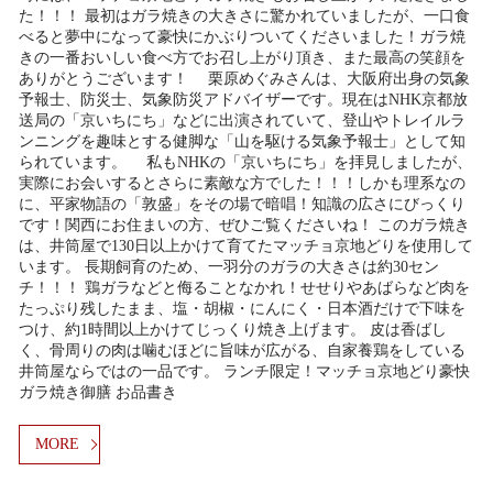
た！！！ 最初はガラ焼きの大きさに驚かれていましたが、一口食
べると夢中になって豪快にかぶりついてくださいました！ガラ焼
きの一番おいしい食べ方でお召し上がり頂き、また最高の笑顔を
ありがとうございます！ 栗原めぐみさんは、大阪府出身の気象
予報士、防災士、気象防災アドバイザーです。現在はNHK京都放
送局の「京いちにち」などに出演されていて、登山やトレイルラ
ンニングを趣味とする健脚な「山を駆ける気象予報士」として知
られています。 私もNHKの「京いちにち」を拝見しましたが、
実際にお会いするとさらに素敵な方でした！！！しかも理系なの
に、平家物語の「敦盛」をその場で暗唱！知識の広さにびっくり
です！関西にお住まいの方、ぜひご覧くださいね！ このガラ焼き
は、井筒屋で130日以上かけて育てたマッチョ京地どりを使用して
います。 長期飼育のため、一羽分のガラの大きさは約30セン
チ！！！ 鶏ガラなどと侮ることなかれ！せせりやあばらなど肉を
たっぷり残したまま、塩・胡椒・にんにく・日本酒だけで下味を
つけ、約1時間以上かけてじっくり焼き上げます。 皮は香ばし
く、骨周りの肉は噛むほどに旨味が広がる、自家養鶏をしている
井筒屋ならではの一品です。 ランチ限定！マッチョ京地どり豪快
ガラ焼き御膳 お品書き
MORE