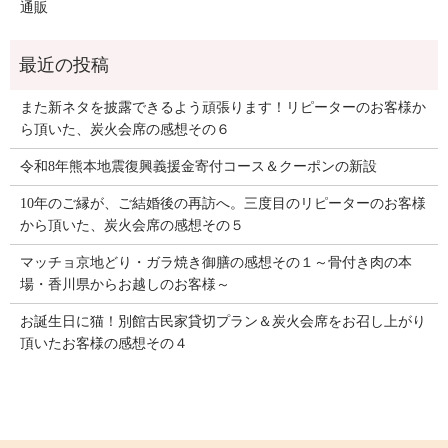
通販
また新ネタを披露できるよう頑張ります！リピーターのお客様か
ら頂いた、炭火会席の感想その６
令和8年熊本地震復興義援金寄付コース＆クーポンの新設
10年のご縁が、ご結婚後の再訪へ。三度目のリピーターのお客様
から頂いた、炭火会席の感想その５
マッチョ京地どり・ガラ焼き御膳の感想その１～骨付き肉の本
場・香川県からお越しのお客様～
お誕生日に猫！別館古民家貸切プラン＆炭火会席をお召し上がり
頂いたお客様の感想その４