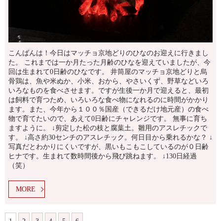
こんばんは！今日はマッチョ京地どりのひなのお迎えに行きまし
た。 これまでは一か月たった月齢のひなを迎えていましたが、今
回は生まれて0日齢のひなです。 井筒屋のマッチョ京地どりと烏
骨鶏は、魚や米ぬか、小米、おから、やさいくず、野草などいろ
いろなものを食べさせます。ですが生後一か月で迎えると、最初
は飼料で育つため、いろいろな食べ物になれるのに時間がかかり
ます。また、今年から１００％国産（できるだけ地元産）の食べ
物で育てたいので、あえて0日齢にチャレンジです。 無事に育ち
ますように。 ↓剪定した松の枝と腐葉土。雛用のアスレチックで
す。 ↓高さ約30センチのアスレチック。何日目から乗れるかな？ ↓
写真だとわかりにくいですが、黒いもこもこしているのが０日齢
ヒナです。生まれて数時間後から飛び跳ねます。 ↓130日経過
（笑）
MORE