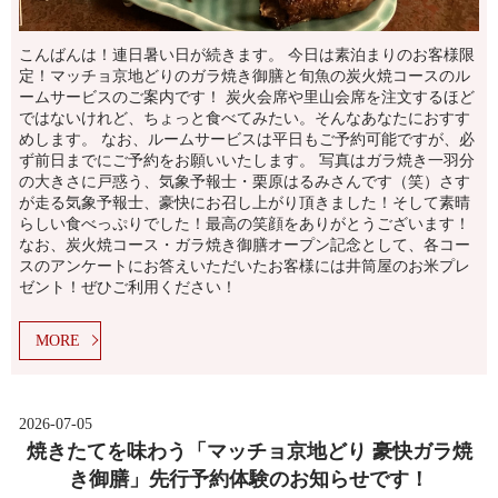
こんばんは！連日暑い日が続きます。 今日は素泊まりのお客様限
定！マッチョ京地どりのガラ焼き御膳と旬魚の炭火焼コースのル
ームサービスのご案内です！ 炭火会席や里山会席を注文するほど
ではないけれど、ちょっと食べてみたい。そんなあなたにおすす
めします。 なお、ルームサービスは平日もご予約可能ですが、必
ず前日までにご予約をお願いいたします。 写真はガラ焼き一羽分
の大きさに戸惑う、気象予報士・栗原はるみさんです（笑）さす
が走る気象予報士、豪快にお召し上がり頂きました！そして素晴
らしい食べっぷりでした！最高の笑顔をありがとうございます！
なお、炭火焼コース・ガラ焼き御膳オープン記念として、各コー
スのアンケートにお答えいただいたお客様には井筒屋のお米プレ
ゼント！ぜひご利用ください！
MORE
2026-07-05
焼きたてを味わう「マッチョ京地どり 豪快ガラ焼
き御膳」先行予約体験のお知らせです！