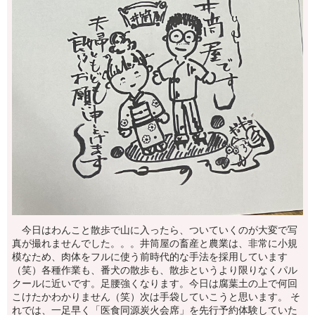
今日はわんこと散歩で山に入ったら、ついていくのが大変で写
真が撮れませんでした。。。井筒屋の畜産と農業は、非常に小規
模なため、肉体をフルに使う前時代的な手法を採用しています
（笑）各種作業も、番犬の散歩も、散歩というより限りなくパル
クールに近いです。足腰強くなります。今日は腐葉土の上で何回
こけたかわかりません（笑）次は手袋していこうと思います。 そ
れでは、一足早く「医食同源炭火会席」を先行予約体験していた