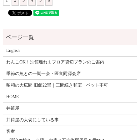
1
2
3
4
5
6
English
わんこOK！別館離れ１フロア貸切プランのご案内
季節の魚との一期一会・医食同源会席
昭和の大広間 旧館22畳｜三間続き和室・ペット不可
HOME
井筒屋
井筒屋の大切にしている事
客室