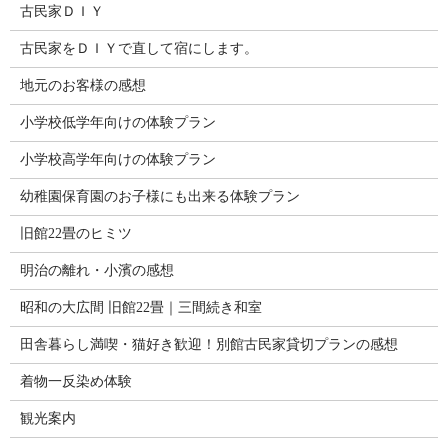
古民家ＤＩＹ
古民家をＤＩＹで直して宿にします。
地元のお客様の感想
小学校低学年向けの体験プラン
小学校高学年向けの体験プラン
幼稚園保育園のお子様にも出来る体験プラン
旧館22畳のヒミツ
明治の離れ・小濱の感想
昭和の大広間 旧館22畳｜三間続き和室
田舎暮らし満喫・猫好き歓迎！別館古民家貸切プランの感想
着物一反染め体験
観光案内