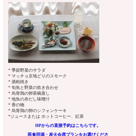
* 季節野菜のサラダ
* マッチョ京地どりのスモーク
* 酒粕焼き
* 旬魚と野菜の炊き合わせ
* 烏骨鶏の卵茶碗蒸し
* 地魚の赤だし味噌汁
* 香の物
* 烏骨鶏の卵のシフォンケーキ
*ジュースまたは ホットコーヒー、紅茶
HPからの直接予約はこちらです。
医食同源・炭火会席プランをお選びくださ