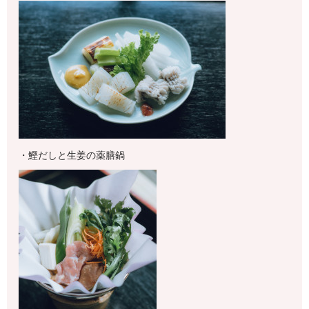
・鰹だしと生姜の薬膳鍋