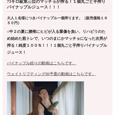
73キロ級第三位のマッチョが搾る！１個丸ごと手搾り
パイナップルジュース！！！
大人１名様につきパイナップル一個搾ります。（販売価格１６
５０円）
○中２の夏に腰椎にヒビが入る重傷を負い、リハビリのた
め
始めた筋トレで、いつのまにかマッチョになった次男が
搾る！
純度１００％！！！１個丸ごと手搾りパイナップル
ジュース！
パイナップル絞りの動画はこちらです。
ウェイトリフティングIH予選の動画はこちらです。