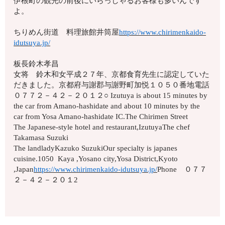
伊根町の観光の前後にいらっしゃるお客様も多いんです
よ。
ちりめん街道 料理旅館井筒屋
https://www.chirimenkaido-
idutsuya.jp/
板長鈴木孝昌
女将 鈴木和女平成２７年、京都食育先生に認定していた
だきました。京都府与謝郡与謝野町加悦１０５０番地電話
０７７２－４２－２０１２○ Izutuya is about 15 minutes by
the car from Amano-hashidate and about 10 minutes by the
car from Yosa Amano-hashidate IC.The Chirimen Street
The Japanese-style hotel and restaurant,IzutuyaThe chef
Takamasa Suzuki
The landladyKazuko SuzukiOur specialty is japanes
cuisine.1050 Kaya ,Yosano city,Yosa District,Kyoto
,Japan
https://www.chirimenkaido-idutsuya.jp/
Phone ０７７
２－４２－２０１2