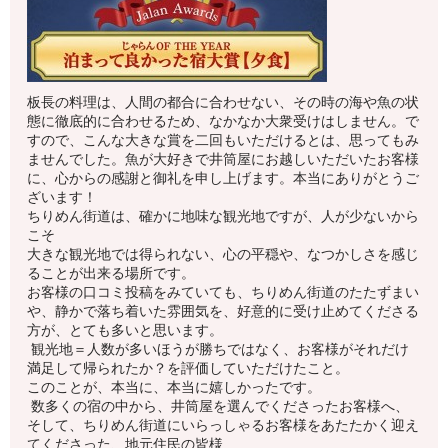
板長の料理は、人間の都合に合わせない、その時の海や魚の状
態に徹底的に合わせるため、なかなか大衆受けはしません。で
すので、こんな大きな賞を二回もいただけるとは、思ってもみ
ませんでした。魚が大好きで井筒屋にお越しいただいたお客様
に、心からの感謝と御礼を申し上げます。本当にありがとうご
ざいます！
ちりめん街道は、確かに地味な観光地ですが、人が少ないから
こそ
大きな観光地では得られない、心の平穏や、なつかしさを感じ
ることが出来る場所です。
お客様の口コミ投稿をみていても、ちりめん街道のたたずまい
や、静かで落ち着いた雰囲気を、好意的に受け止めてくださる
方が、とても多いと思います。
観光地＝人数が多いほうが勝ちではなく、お客様がそれだけ
満足して帰られたか？を評価していただけたこと。
このことが、本当に、本当に嬉しかったです。
数多くの宿の中から、井筒屋を選んでくださったお客様へ、
そして、ちりめん街道にいらっしゃるお客様をあたたかく迎え
てくださった、地元住民の皆様