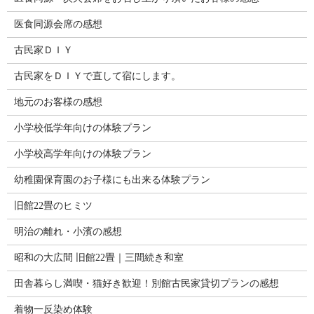
医食同源会席の感想
古民家ＤＩＹ
古民家をＤＩＹで直して宿にします。
地元のお客様の感想
小学校低学年向けの体験プラン
小学校高学年向けの体験プラン
幼稚園保育園のお子様にも出来る体験プラン
旧館22畳のヒミツ
明治の離れ・小濱の感想
昭和の大広間 旧館22畳｜三間続き和室
田舎暮らし満喫・猫好き歓迎！別館古民家貸切プランの感想
着物一反染め体験