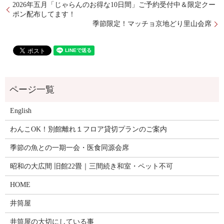
2026年五月「じゃらんのお得な10日間」ご予約受付中＆限定クー
ポン配布してます！
季節限定！マッチョ京地どり里山会席
English
わんこOK！別館離れ１フロア貸切プランのご案内
季節の魚との一期一会・医食同源会席
昭和の大広間 旧館22畳｜三間続き和室・ペット不可
HOME
井筒屋
井筒屋の大切にしている事