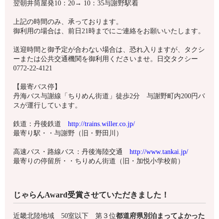
翌朝井筒屋発10：20→ 10：35与謝野駅着
上記の時間のみ、承っております。
御利用の場合は、前日21時までにご連絡をお願いいたします。
送迎時間と御予定が合わない場合は、
恐れ入りますが、タクシ
ーまたは公共交通機関を御利用くださいませ。
日交タクシー
0772-22-4121
【最寄バス停】
丹海バス与謝線「ちりめん街道」徒歩2分
与謝野町内200円バ
スが運行しています。
鉄道：丹後鉄道
http://trains.willer.co.jp/
最寄り駅・・与謝野（旧・野田川）
高速バス・路線バス：丹後海陸交通
http://www.tankai.jp/
最寄りの停留所・・ちりめん街道（旧・加悦小学校前）
じゃらんAward受賞させていただきました！
近畿北陸地域 50室以下 第３位
都道府県別泊まってよかった