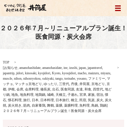
メ
２０２６年７月～リニューアルプラン誕生！
医食同源・炭火会席
TOP
[
お知らせ
,
amanohashidate
,
amanohasidate
,
ine
,
izushi
,
japan
,
japantravel
,
japantrip
,
jidori
,
kinosaki
,
kyojidori
,
Kyoto
,
kyoujidori
,
macho
,
maizuru
,
miyazu
,
muscle
,
nihon
,
nihonryokou
,
sukiyaki
,
tango
,
torinabe
,
yosano
,
ファミリー
,
マ
ッチョ
,
マッチョ京地どり
,
ゆったり
,
三世代
,
丹後
,
井筒屋
,
京地どり
,
京
都
,
伊根
,
会席
,
会席料理
,
備長炭
,
出石
,
医食同源
,
友達
,
和食
,
四世代
,
地ど
り鍋
,
地魚
,
地魚料理
,
地鶏鍋
,
城崎
,
天橋立
,
子連れ
,
宮津
,
家族
,
宿泊
,
懐
石
,
懐石料理
,
旅行
,
日本
,
日本料理
,
日本旅行
,
橋立
,
民宿
,
気楽
,
炭火
,
炭火
焼
,
炭火焼き
,
筋肉
,
自家養鶏
,
舞鶴
,
薬膳
,
薬膳料理
,
魚料理
,
鳥鍋
,
鶏鍋
]
２０２６年７月～リニューアルプラン誕生！医食同源・炭火会席