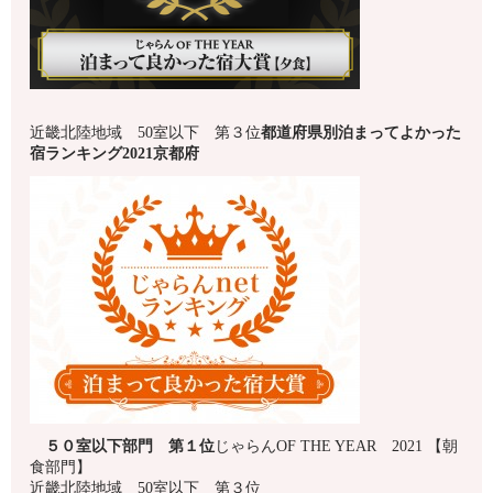
近畿北陸地域 50室以下 第３位
都道府県別泊まってよかった
宿ランキング2021
京都府
５０室以下
部門 第１
位
じゃらんOF THE YEAR 2021 【朝
食部門】
近畿北陸地域 50室以下 第３位