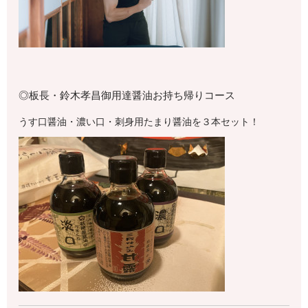
◎板長・鈴木孝昌御用達醤油お持ち帰りコース
うす口醤油・濃い口・刺身用たまり醤油を３本セット！