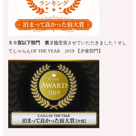
５０室以下
部門 第
２
位
受賞させていただきました！そし
てじゃらんOF THE YEAR 2019 【夕食部門】