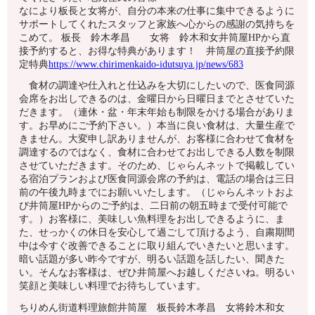
なにより板長と女将が、自分の本来の仕事に集中できるように
サポートしてくれたスタッフと家族へ心からの感謝の気持ちを
こめて。 板長 鈴木孝昌 女将 鈴木和女井筒屋HPから直
接予約すると、お得な特典があります！ 井筒屋の直接予約限
定特典
https://www.chirimenkaido-idutsuya.jp/news/683
食材の調達や仕入れと仕込みを大切にしたいので、医食同源
会席をお出しできるのは、金曜日から日曜日までとさせていた
だきます。（連休・盆・年末年始も制限をかける場合がありま
す。お早めにご予約下さい。）本当に良い食材は、大量生産で
きません。大変申し訳ありませんが、お客様に合わせて食材を
調達するのではなく、食材に合わせてお出しできる人数を制限
させていただきます。そのため、じゃらんネットで掲載してい
る宿泊プランおよび医食同源会席の予約は、電話の場合は三日
前の午後九時までにお願いいたします。（じゃらんネットおよ
び井筒屋HPからのご予約は、二日前の朝五時まで受付可能で
す。）お客様に、美味しい魚料理をお出しできるように、ま
た、せっかくの休日を安心して過ごして頂けるよう、自粛期間
中は今すぐ改善できることに取り組んでいきたいと思います。
暗い話題が多い昨今ですが、明るい話題を話したい、聞きた
い。そんなお客様は、ぜひ井筒屋へお越しくださいね。明るい
笑顔と美味しい料理でお待ちしています。
ちりめん街道料理旅館井筒屋 板長鈴木孝昌 女将鈴木和女