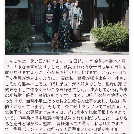
こんにちは！暑い日が続きます。 先日起こった令和8年熊本地震
で、大きな被害がありました。被災された方が一日も早く日常を
取り戻せますように、心からお祈り申し上げます。どうか一日も
早く復興が進みますように。 実は私、祖母が熊本出身で、小さい
ころから熊本のこる豆（ほし納豆）が大好きでした。祖母は家で
納豆を干して作るくらいこる豆好きでした。 成人してからは熊本
の米焼酎・吟香 鳥飼が好きです。 また、10年前の熊本地震がき
っかけで、当時小学生だった長女は救命の仕事を志し、現在は消
防士になっています。 そして、今年登山マラソンでご宿泊頂いた
気象予報士の栗原めぐみさんは、昔は熊本で気象予報士をされて
いて、10年前の熊本地震の時は被災された側だったこと。 振り返
ると意外と縁が深い熊本。 皆様知っての通り、私は非力ですの
で、復興ボランティアに行っても足手まといの自覚がありま