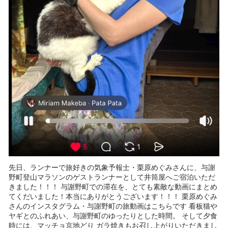
先日、ランナーで旅好きの気象予報士・栗原めぐみさんに、与謝
野町登山マラソンのゲストランナーとして井筒屋へご宿泊いただ
きました！！！ 与謝野町での滞在を、とても素敵な動画にまとめ
てくだいました！本当にありがとうございます！！！ 栗原めぐみ
さんのインスタグラム・与謝野町の旅動画はこちらです 看板猫や
ヤギとのふれあい、与謝野町のゆったりとした時間。 そして夕食
時には、マッチョ京地どり ガラ焼きもお召し上がりいただきまし