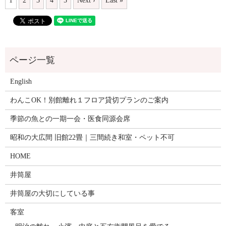
1
2
3
4
5
Next ›
Last »
English
わんこOK！別館離れ１フロア貸切プランのご案内
季節の魚との一期一会・医食同源会席
昭和の大広間 旧館22畳｜三間続き和室・ペット不可
HOME
井筒屋
井筒屋の大切にしている事
客室