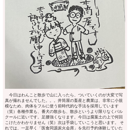
今日はわんこと散歩で山に入ったら、ついていくのが大変で写
真が撮れませんでした。。。井筒屋の畜産と農業は、非常に小規
模なため、肉体をフルに使う前時代的な手法を採用しています
（笑）各種作業も、番犬の散歩も、散歩というより限りなくパル
クールに近いです。足腰強くなります。今日は腐葉土の上で何回
こけたかわかりません（笑）次は手袋していこうと思います。 そ
れでは、一足早く「医食同源炭火会席」を先行予約体験していた