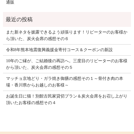
通販
また新ネタを披露できるよう頑張ります！リピーターのお客様か
ら頂いた、炭火会席の感想その６
令和8年熊本地震復興義援金寄付コース＆クーポンの新設
10年のご縁が、ご結婚後の再訪へ。三度目のリピーターのお客様
から頂いた、炭火会席の感想その５
マッチョ京地どり・ガラ焼き御膳の感想その１～骨付き肉の本
場・香川県からお越しのお客様～
お誕生日に猫！別館古民家貸切プラン＆炭火会席をお召し上がり
頂いたお客様の感想その４