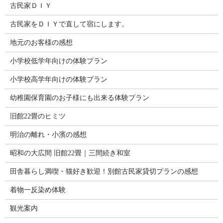
古民家ＤＩＹ
古民家をＤＩＹで直して宿にします。
地元のお客様の感想
小学校低学年向けの体験プラン
小学校高学年向けの体験プラン
幼稚園保育園のお子様にも出来る体験プラン
旧館22畳のヒミツ
明治の離れ・小濱の感想
昭和の大広間 旧館22畳｜三間続き和室
田舎暮らし満喫・猫好き歓迎！別館古民家貸切プランの感想
着物一反染め体験
観光案内