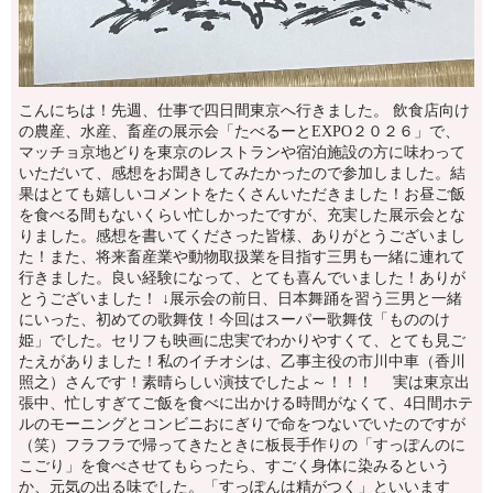
こんにちは！先週、仕事で四日間東京へ行きました。 飲食店向け
の農産、水産、畜産の展示会「たべるーとEXPO２０２６」で、
マッチョ京地どりを東京のレストランや宿泊施設の方に味わって
いただいて、感想をお聞きしてみたかったので参加しました。結
果はとても嬉しいコメントをたくさんいただきました！お昼ご飯
を食べる間もないくらい忙しかったですが、充実した展示会とな
りました。感想を書いてくださった皆様、ありがとうございまし
た！また、将来畜産業や動物取扱業を目指す三男も一緒に連れて
行きました。良い経験になって、とても喜んでいました！ありが
とうございました！ ↓展示会の前日、日本舞踊を習う三男と一緒
にいった、初めての歌舞伎！今回はスーパー歌舞伎「もののけ
姫」でした。セリフも映画に忠実でわかりやすくて、とても見ご
たえがありました！私のイチオシは、乙事主役の市川中車（香川
照之）さんです！素晴らしい演技でしたよ～！！！ 実は東京出
張中、忙しすぎてご飯を食べに出かける時間がなくて、4日間ホテ
ルのモーニングとコンビニおにぎりで命をつないでいたのですが
（笑）フラフラで帰ってきたときに板長手作りの「すっぽんのに
こごり」を食べさせてもらったら、すごく身体に染みるという
か、元気の出る味でした。「すっぽんは精がつく」といいます