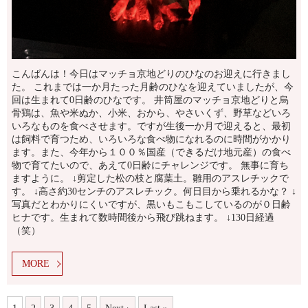
こんばんは！今日はマッチョ京地どりのひなのお迎えに行きまし
た。 これまでは一か月たった月齢のひなを迎えていましたが、今
回は生まれて0日齢のひなです。 井筒屋のマッチョ京地どりと烏
骨鶏は、魚や米ぬか、小米、おから、やさいくず、野草などいろ
いろなものを食べさせます。ですが生後一か月で迎えると、最初
は飼料で育つため、いろいろな食べ物になれるのに時間がかかり
ます。また、今年から１００％国産（できるだけ地元産）の食べ
物で育てたいので、あえて0日齢にチャレンジです。 無事に育ち
ますように。 ↓剪定した松の枝と腐葉土。雛用のアスレチックで
す。 ↓高さ約30センチのアスレチック。何日目から乗れるかな？ ↓
写真だとわかりにくいですが、黒いもこもこしているのが０日齢
ヒナです。生まれて数時間後から飛び跳ねます。 ↓130日経過
（笑）
MORE