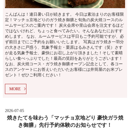
こんばんは！連日暑い日が続きます。 今日は素泊まりのお客様限
定！マッチョ京地どりのガラ焼き御膳と旬魚の炭火焼コースのル
ームサービスのご案内です！ 炭火会席や里山会席を注文するほど
ではないけれど、ちょっと食べてみたい。そんなあなたにおすす
めします。 なお、ルームサービスは平日もご予約可能ですが、必
ず前日までにご予約をお願いいたします。 写真はガラ焼き一羽分
の大きさに戸惑う、気象予報士・栗原はるみさんです（笑）さす
が走る気象予報士、豪快にお召し上がり頂きました！そして素晴
らしい食べっぷりでした！最高の笑顔をありがとうございます！
なお、炭火焼コース・ガラ焼き御膳オープン記念として、各コー
スのアンケートにお答えいただいたお客様には井筒屋のお米プレ
ゼント！ぜひご利用ください！
MORE
2026-07-05
焼きたてを味わう「マッチョ京地どり 豪快ガラ焼
き御膳」先行予約体験のお知らせです！