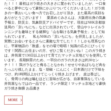
た！！！ 最初はガラ焼きの大きさに驚かれていましたが、一口食
べると夢中になって豪快にかぶりついてくださいました！ガラ焼
きの一番おいしい食べ方でお召し上がり頂き、また最高の笑顔を
ありがとうございます！ 栗原めぐみさんは、大阪府出身の気象
予報士、防災士、気象防災アドバイザーです。現在はNHK京都放
送局の「京いちにち」などに出演されていて、登山やトレイルラ
ンニングを趣味とする健脚な「山を駆ける気象予報士」として知
られています。 私もNHKの「京いちにち」を拝見しましたが、
実際にお会いするとさらに素敵な方でした！！！しかも理系なの
に、平家物語の「敦盛」をその場で暗唱！知識の広さにびっくり
です！関西にお住まいの方、ぜひご覧くださいね！ このガラ焼き
は、井筒屋で130日以上かけて育てたマッチョ京地どりを使用して
います。 長期飼育のため、一羽分のガラの大きさは約30セン
チ！！！ 鶏ガラなどと侮ることなかれ！せせりやあばらなど肉を
たっぷり残したまま、塩・胡椒・にんにく・日本酒だけで下味を
つけ、約1時間以上かけてじっくり焼き上げます。 皮は香ばし
く、骨周りの肉は噛むほどに旨味が広がる、自家養鶏をしている
井筒屋ならではの一品です。 ランチ限定！マッチョ京地どり豪快
ガラ焼き御膳 お品書き
MORE