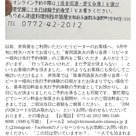
以前、井筒屋をご利用いただいたリピーターのお客様へ。 6月中
旬に特大ハガキでお送りした「食同源炭火の香り会席・リピータ
ー様向け先行予約体験」のご案内をご覧いただき、ありがとうご
ざいます。 「行ってみたいけれど、まだ予定が決まらない…」 と
いうお客様の声を頂きました。 そのようなお客様にも安心してご
検討いただけるよう、井筒屋では「医食同源炭火の香り会席・リ
ピーター様向け先行予約体験の日程がまだお決まりでない場合で
も、基本宿泊料金を先行予約体験の予約金としてお預かりし、お
日にちが決まりましたらご予約を承ることも可能です。 繁忙期な
どでシーズン料金が加算される期間や、ペットのご宿泊料金につ
きましては、ご宿泊当日に差額をご精算ください。 また、 「DM
のQRコードが読み取れない」 というお問い合わせもいただいて
おります。 その場合は、 【お電話】 0772-42-2012 080-3348-
8098（SMSも可能） 【メール】 info@chirimenkaido-idutsuya.jp ま
たはInstagram・Facebookのメッセージからもお気軽にお問い合わ
せください。 「この日は空いていますか？」 「一人でも泊まれま