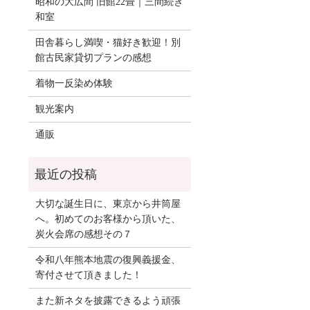
昭和の大広間 旧館22畳｜三間続き
和室
田舎暮らし満喫・猫好き歓迎！別
館古民家貸切プランの感想
着物一反染め体験
観光案内
通販
大切な誕生日に、東京から井筒屋
へ。初めてのお客様から頂いた、
炭火会席の感想その７
令和八年熊本地震の復興義援金、
寄付させて頂きました！
また新ネタを披露できるよう頑張