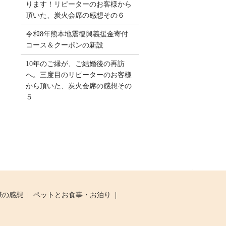
ります！リピーターのお客様から
頂いた、炭火会席の感想その６
令和8年熊本地震復興義援金寄付
コース＆クーポンの新設
10年のご縁が、ご結婚後の再訪
へ。三度目のリピーターのお客様
から頂いた、炭火会席の感想その
５
様の感想
ペットとお食事・お泊り