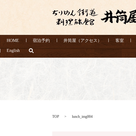
HOME
宿泊予約
井筒屋（アクセス）
客室
search
English
TOP
lunch_img004