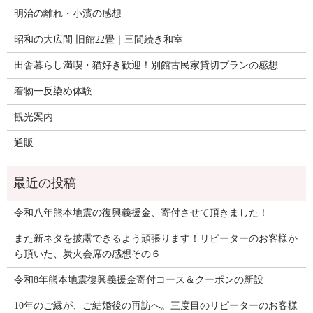
明治の離れ・小濱の感想
昭和の大広間 旧館22畳｜三間続き和室
田舎暮らし満喫・猫好き歓迎！別館古民家貸切プランの感想
着物一反染め体験
観光案内
通販
令和八年熊本地震の復興義援金、寄付させて頂きました！
また新ネタを披露できるよう頑張ります！リピーターのお客様か
ら頂いた、炭火会席の感想その６
令和8年熊本地震復興義援金寄付コース＆クーポンの新設
10年のご縁が、ご結婚後の再訪へ。三度目のリピーターのお客様