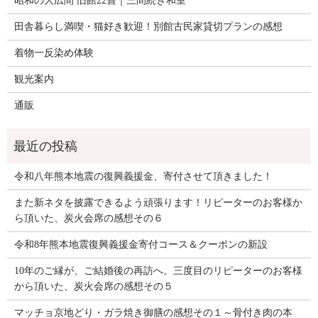
昭和の大広間 旧館22畳｜三間続き和室
田舎暮らし満喫・猫好き歓迎！別館古民家貸切プランの感想
着物一反染め体験
観光案内
通販
令和八年熊本地震の復興義援金、寄付させて頂きました！
また新ネタを披露できるよう頑張ります！リピーターのお客様か
ら頂いた、炭火会席の感想その６
令和8年熊本地震復興義援金寄付コース＆クーポンの新設
10年のご縁が、ご結婚後の再訪へ。三度目のリピーターのお客様
から頂いた、炭火会席の感想その５
マッチョ京地どり・ガラ焼き御膳の感想その１～骨付き肉の本