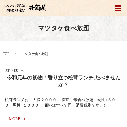
メ
マツタケ食べ放題
TOP
マツタケ食べ放題
2019-09-05
令和元年の初物！香り立つ松茸ランチ,たべません
か？
松茸ランチお一人様２０００～ 松茸ご飯食べ放題 女性+５０
０ 男性+１０００ （価格はすべて円・消費税別です。）
MORE