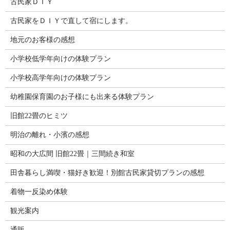
古民家ＤＩＹ
古民家をＤＩＹで直して宿にします。
地元のお客様の感想
小学校低学年向けの体験プラン
小学校高学年向けの体験プラン
幼稚園保育園のお子様にも出来る体験プラン
旧館22畳のヒミツ
明治の離れ・小濱の感想
昭和の大広間 旧館22畳｜三間続き和室
田舎暮らし満喫・猫好き歓迎！別館古民家貸切プランの感想
着物一反染め体験
観光案内
通販