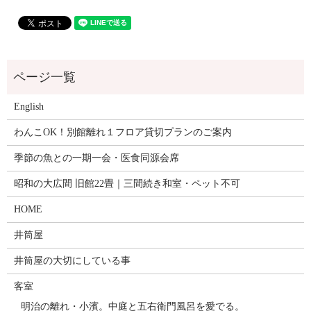
English
わんこOK！別館離れ１フロア貸切プランのご案内
季節の魚との一期一会・医食同源会席
昭和の大広間 旧館22畳｜三間続き和室・ペット不可
HOME
井筒屋
井筒屋の大切にしている事
客室
明治の離れ・小濱。中庭と五右衛門風呂を愛でる。