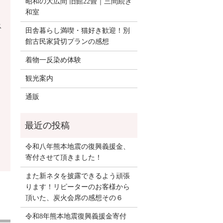
昭和の大広間 旧館22畳｜三間続き
和室
ス
田舎暮らし満喫・猫好き歓迎！別
館古民家貸切プランの感想
着物一反染め体験
観光案内
通販
令和八年熊本地震の復興義援金、
寄付させて頂きました！
また新ネタを披露できるよう頑張
ります！リピーターのお客様から
頂いた、炭火会席の感想その６
令和8年熊本地震復興義援金寄付