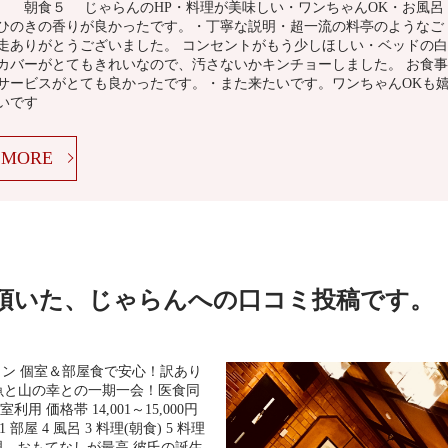
 朝食５ じゃらんのHP・料理が美味しい・ワンちゃんOK・お風呂
ひのきの香りが良かったです。・丁寧な説明・超一流の料亭のようなご
走ありがとうございました。 コンセントがもう少しほしい・ベッドの白
カバーがとてもきれいなので、汚さないかキンチョーしました。 お食事
サービスがとても良かったです。・また来たいです。ワンちゃんOKも
いです
MORE
ら頂いた、じゃらんへの口コミ投稿です。
プラン 個室＆部屋食で安心！訳あり
魚と山の幸との一期一会！医食同
用 価格帯 14,001～15,000円
 部屋 4 風呂 3 料理(朝食) 5 料理
お料理、おもてなしが最高 彼氏の誕生