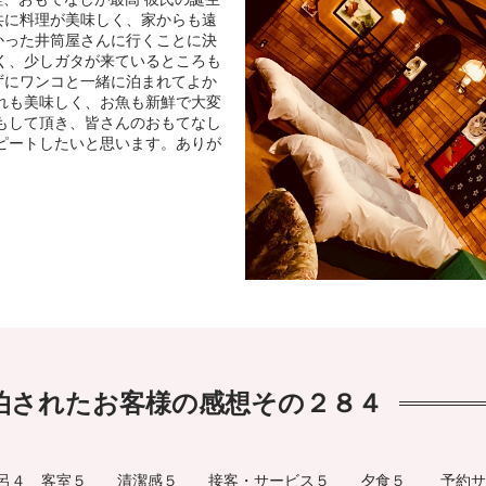
共に料理が美味しく、家からも遠
かった井筒屋さんに行くことに決
く、少しガタが来ているところも
ずにワンコと一緒に泊まれてよか
れも美味しく、お魚も新鮮で大変
もして頂き、皆さんのおもてなし
ピートしたいと思います。ありが
泊されたお客様の感想その２８４
呂４ 客室５ 清潔感５ 接客・サービス５ 夕食５ 予約サ