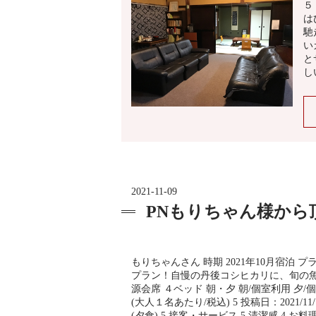
５
は
馳
い
と
し
2021-11-09
PNもりちゃん様か
もりちゃんさん 時期 2021年10月宿泊 
プラン！自慢の丹後コシヒカリに、旬の
源会席 ４ベッド 朝・夕 朝/個室利用 夕/個室利
(大人１名あたり/税込) 5 投稿日：2021/11/1
(夕食) 5 接客・サービス 5 清潔感 4 