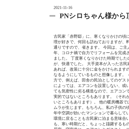
2021-11-16
PNシロちゃん様か
古民家「赤野邸」に、寒くなりかけの頃に
理が好きで、何回も訪ねておりますが、
通りですので、省きます。 今回は、ご主
年、コロナ禍で自力でリフォームを完成
ました。 丁度寒くなりかけた時期でした
が、快適でした。 大手資本が入った古民
あれば、改装に十分に金をかけられます
なるようにしているものと想像します。（
方で、例えば、田舎の民泊としてのゲス
によっては、エアコンを設置しない、或
ても気密性に劣る構造なので、エアコン
実的ではないところもあります。（それ
いところもあります）。 他の暖房機器で
ムラが生じます。もちろん、私の子供の頃
年中空調が効いたマンションで暮らして
環境に戻ることも古民家に泊まる意味合
も、寒い時期だと、ちょっと躊躇するもの