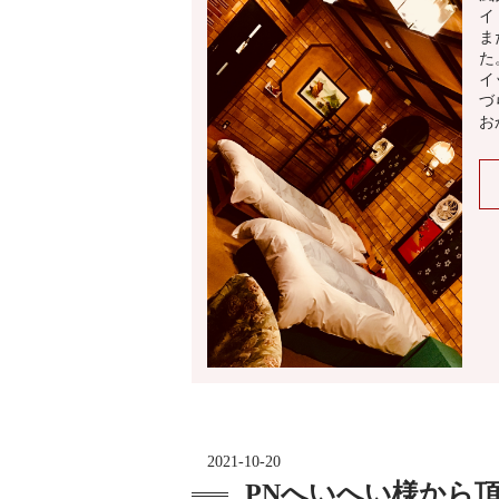
イ
ま
た
イ
づ
お
2021-10-20
PNへいへい様から