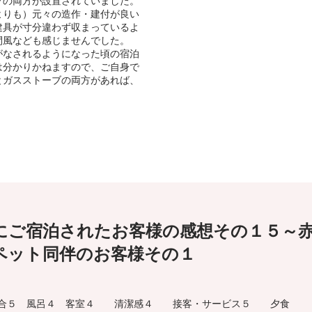
ブの両方が設置されていました。
よりも）元々の造作・建付が良い
建具が寸分違わず収まっているよ
間風なども感じませんでした。
がなされるようになった頃の宿泊
は分かりかねますので、ご自身で
とガスストーブの両方があれば、
にご宿泊されたお客様の感想その１５～
ペット同伴のお客様その１
合５ 風呂４ 客室４ 清潔感４ 接客・サービス５ 夕食