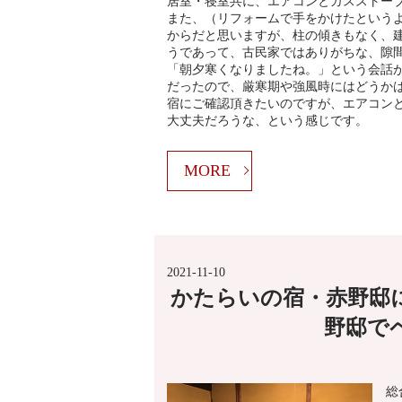
居室・寝室共に、エアコンとガスストー
また、（リフォームで手をかけたという
からだと思いますが、柱の傾きもなく、
うであって、古民家ではありがちな、隙
「朝夕寒くなりましたね。」という会話
だったので、厳寒期や強風時にはどうか
宿にご確認頂きたいのですが、エアコン
大丈夫だろうな、という感じです。
MORE
2021-11-10
かたらいの宿・赤野邸
野邸で
総