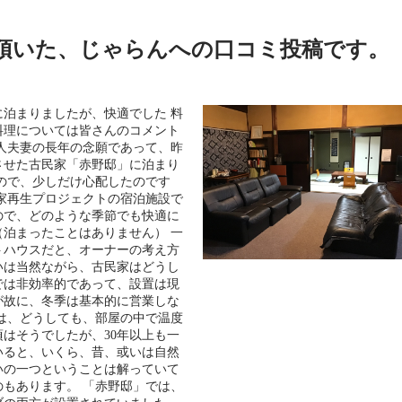
ら頂いた、じゃらんへの口コミ投稿です。
泊まりましたが、快適でした 料
料理については皆さんのコメント
人夫妻の長年の念願であって、昨
させた古民家「赤野邸」に泊まり
ので、少しだけ心配したのです
家再生プロジェクトの宿泊施設で
ので、どのような季節でも快適に
泊まったことはありません） 一
トハウスだと、オーナーの考え方
いは当然ながら、古民家はどうし
では非効率的であって、設置は現
が故に、冬季は基本的に営業しな
は、どうしても、部屋の中で温度
はそうでしたが、30年以上も一
いると、いくら、昔、或いは自然
いの一つということは解っていて
もあります。 「赤野邸」では、