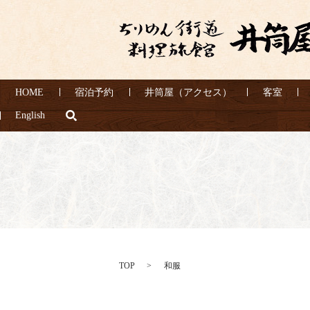
HOME
宿泊予約
井筒屋（アクセス）
客室
search
English
TOP
和服