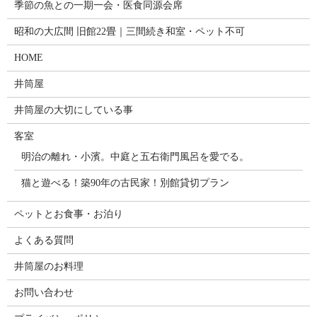
季節の魚との一期一会・医食同源会席
昭和の大広間 旧館22畳｜三間続き和室・ペット不可
HOME
井筒屋
井筒屋の大切にしている事
客室
明治の離れ・小濱。中庭と五右衛門風呂を愛でる。
猫と遊べる！築90年の古民家！別館貸切プラン
ペットとお食事・お泊り
よくある質問
井筒屋のお料理
お問い合わせ