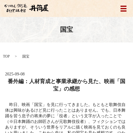
メ
国宝
TOP
国宝
2025-09-08
番外編：人材育成と事業承継から見た、映画「国
宝」の感想
昨日、映画「国宝」を見に行ってきました。もともと歌舞伎自
体は興味があるけど見に行ったことはありません。でも、日本舞
踊を習う息子の将来の夢に「役者」という文字が入ったことで
（※日本舞踊のお師匠さんが元歌舞伎役者）、フィクションでは
ありますが、そういう世界をリアルに描く映画を見ておくのも良
いと思いました。これから先は、私の国宝を見た感想です。つた