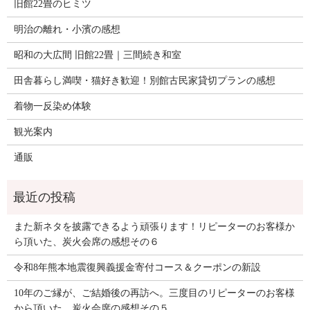
旧館22畳のヒミツ
明治の離れ・小濱の感想
昭和の大広間 旧館22畳｜三間続き和室
田舎暮らし満喫・猫好き歓迎！別館古民家貸切プランの感想
着物一反染め体験
観光案内
通販
また新ネタを披露できるよう頑張ります！リピーターのお客様か
ら頂いた、炭火会席の感想その６
令和8年熊本地震復興義援金寄付コース＆クーポンの新設
10年のご縁が、ご結婚後の再訪へ。三度目のリピーターのお客様
から頂いた、炭火会席の感想その５