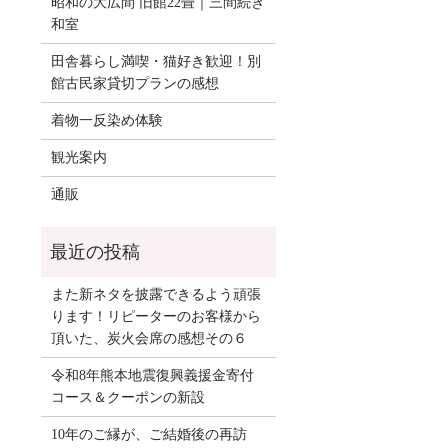
昭和の大広間 旧館22畳｜三間続き
和室
田舎暮らし満喫・猫好き歓迎！別
館古民家貸切プランの感想
着物一反染め体験
観光案内
通販
また新ネタを披露できるよう頑張
ります！リピーターのお客様から
頂いた、炭火会席の感想その６
令和8年熊本地震復興義援金寄付
コース＆クーポンの新設
10年のご縁が、ご結婚後の再訪