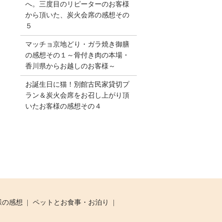
へ。三度目のリピーターのお客様
から頂いた、炭火会席の感想その
５
マッチョ京地どり・ガラ焼き御膳
の感想その１～骨付き肉の本場・
香川県からお越しのお客様～
お誕生日に猫！別館古民家貸切プ
ラン＆炭火会席をお召し上がり頂
いたお客様の感想その４
様の感想
ペットとお食事・お泊り