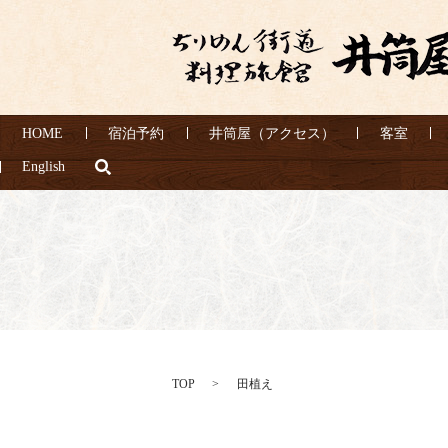
HOME
宿泊予約
井筒屋（アクセス）
客室
search
English
TOP
田植え