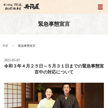
メ
緊急事態宣言
TOP
緊急事態宣言
2021-05-07
令和３年４月２５日～５月３１日までの緊急事態宣
言中の対応について