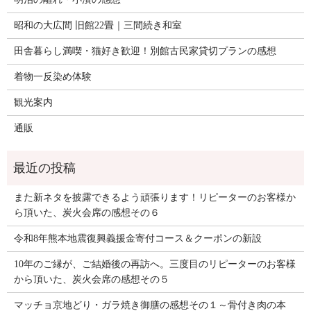
昭和の大広間 旧館22畳｜三間続き和室
田舎暮らし満喫・猫好き歓迎！別館古民家貸切プランの感想
着物一反染め体験
観光案内
通販
また新ネタを披露できるよう頑張ります！リピーターのお客様か
ら頂いた、炭火会席の感想その６
令和8年熊本地震復興義援金寄付コース＆クーポンの新設
10年のご縁が、ご結婚後の再訪へ。三度目のリピーターのお客様
から頂いた、炭火会席の感想その５
マッチョ京地どり・ガラ焼き御膳の感想その１～骨付き肉の本