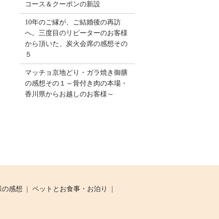
コース＆クーポンの新設
10年のご縁が、ご結婚後の再訪
へ。三度目のリピーターのお客様
から頂いた、炭火会席の感想その
５
マッチョ京地どり・ガラ焼き御膳
の感想その１～骨付き肉の本場・
香川県からお越しのお客様～
様の感想
ペットとお食事・お泊り