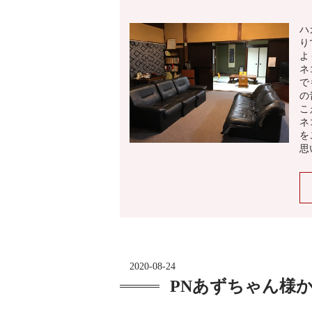
ハ
り
よ
ネ
で
の
こ
ネ
を
思
2020-08-24
PNあずちゃん様