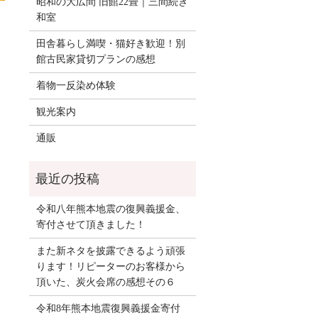
昭和の大広間 旧館22畳｜三間続き
和室
田舎暮らし満喫・猫好き歓迎！別
館古民家貸切プランの感想
着物一反染め体験
観光案内
通販
令和八年熊本地震の復興義援金、
寄付させて頂きました！
また新ネタを披露できるよう頑張
ります！リピーターのお客様から
頂いた、炭火会席の感想その６
令和8年熊本地震復興義援金寄付