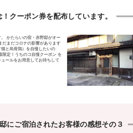
念！クーポン券を配布しています。
。 かたらいの宿・赤野邸がオー
まだまだコロナの影響があります
す猫と烏骨鶏）を自慢したいの
様限定！うちのコ自慢クーポン を
チュールをお用意してお待ちして
邸にご宿泊されたお客様の感想その３