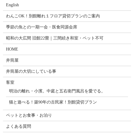
English
わんこOK！別館離れ１フロア貸切プランのご案内
季節の魚との一期一会・医食同源会席
昭和の大広間 旧館22畳｜三間続き和室・ペット不可
HOME
井筒屋
井筒屋の大切にしている事
客室
明治の離れ・小濱。中庭と五右衛門風呂を愛でる。
猫と遊べる！築90年の古民家！別館貸切プラン
ペットとお食事・お泊り
よくある質問