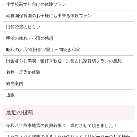
小学校高学年向けの体験プラン
幼稚園保育園のお子様にも出来る体験プラン
旧館22畳のヒミツ
明治の離れ・小濱の感想
昭和の大広間 旧館22畳｜三間続き和室
田舎暮らし満喫・猫好き歓迎！別館古民家貸切プランの感想
着物一反染め体験
観光案内
通販
令和八年熊本地震の復興義援金、寄付させて頂きました！
また新ネタを披露できるよう頑張ります！リピーターのお客様か