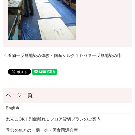
着物一反無地染め体験～国産シルク１００％一反無地染め①
English
わんこOK！別館離れ１フロア貸切プランのご案内
季節の魚との一期一会・医食同源会席