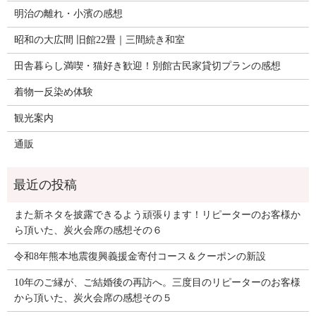
明治の離れ・小濱の感想
昭和の大広間 旧館22畳｜三間続き和室
田舎暮らし満喫・猫好き歓迎！別館古民家貸切プランの感想
着物一反染め体験
観光案内
通販
また新ネタを披露できるよう頑張ります！リピーターのお客様か
ら頂いた、炭火会席の感想その６
令和8年熊本地震復興義援金寄付コース＆クーポンの新設
10年のご縁が、ご結婚後の再訪へ。三度目のリピーターのお客様
から頂いた、炭火会席の感想その５