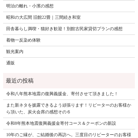
明治の離れ・小濱の感想
昭和の大広間 旧館22畳｜三間続き和室
田舎暮らし満喫・猫好き歓迎！別館古民家貸切プランの感想
着物一反染め体験
観光案内
通販
令和八年熊本地震の復興義援金、寄付させて頂きました！
また新ネタを披露できるよう頑張ります！リピーターのお客様か
ら頂いた、炭火会席の感想その６
令和8年熊本地震復興義援金寄付コース＆クーポンの新設
10年のご縁が、ご結婚後の再訪へ。三度目のリピーターのお客様