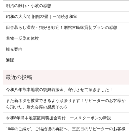
明治の離れ・小濱の感想
昭和の大広間 旧館22畳｜三間続き和室
田舎暮らし満喫・猫好き歓迎！別館古民家貸切プランの感想
着物一反染め体験
観光案内
通販
令和八年熊本地震の復興義援金、寄付させて頂きました！
また新ネタを披露できるよう頑張ります！リピーターのお客様か
ら頂いた、炭火会席の感想その６
令和8年熊本地震復興義援金寄付コース＆クーポンの新設
10年のご縁が、ご結婚後の再訪へ。三度目のリピーターのお客様