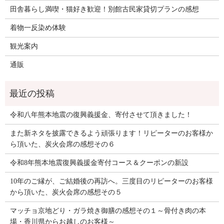
田舎暮らし満喫・猫好き歓迎！別館古民家貸切プランの感想
着物一反染め体験
観光案内
通販
令和八年熊本地震の復興義援金、寄付させて頂きました！
また新ネタを披露できるよう頑張ります！リピーターのお客様か
ら頂いた、炭火会席の感想その６
令和8年熊本地震復興義援金寄付コース＆クーポンの新設
10年のご縁が、ご結婚後の再訪へ。三度目のリピーターのお客様
から頂いた、炭火会席の感想その５
マッチョ京地どり・ガラ焼き御膳の感想その１～骨付き肉の本
場・香川県からお越しのお客様～