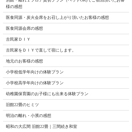
別館・離れ１フロア貸切プラン（ペットOK)でご宿泊頂いたお客
様の感想
医食同源・炭火会席をお召し上がり頂いたお客様の感想
医食同源会席の感想
古民家ＤＩＹ
古民家をＤＩＹで直して宿にします。
地元のお客様の感想
小学校低学年向けの体験プラン
小学校高学年向けの体験プラン
幼稚園保育園のお子様にも出来る体験プラン
旧館22畳のヒミツ
明治の離れ・小濱の感想
昭和の大広間 旧館22畳｜三間続き和室