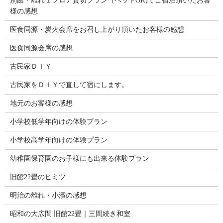
別館・離れ１フロア貸切プラン（ペットOK)でご宿泊頂いたお客
様の感想
医食同源・炭火会席をお召し上がり頂いたお客様の感想
医食同源会席の感想
古民家ＤＩＹ
古民家をＤＩＹで直して宿にします。
地元のお客様の感想
小学校低学年向けの体験プラン
小学校高学年向けの体験プラン
幼稚園保育園のお子様にも出来る体験プラン
旧館22畳のヒミツ
明治の離れ・小濱の感想
昭和の大広間 旧館22畳｜三間続き和室