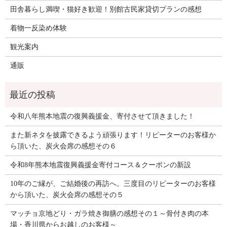
田舎暮らし満喫・猫好き歓迎！別館古民家貸切プランの感想
着物一反染め体験
観光案内
通販
令和八年熊本地震の復興義援金、寄付させて頂きました！
また新ネタを披露できるよう頑張ります！リピーターのお客様か
ら頂いた、炭火会席の感想その６
令和8年熊本地震復興義援金寄付コース＆クーポンの新設
10年のご縁が、ご結婚後の再訪へ。三度目のリピーターのお客様
から頂いた、炭火会席の感想その５
マッチョ京地どり・ガラ焼き御膳の感想その１～骨付き肉の本
場・香川県からお越しのお客様～