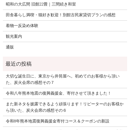
昭和の大広間 旧館22畳｜三間続き和室
田舎暮らし満喫・猫好き歓迎！別館古民家貸切プランの感想
着物一反染め体験
観光案内
通販
大切な誕生日に、東京から井筒屋へ。初めてのお客様から頂い
た、炭火会席の感想その７
令和八年熊本地震の復興義援金、寄付させて頂きました！
また新ネタを披露できるよう頑張ります！リピーターのお客様か
ら頂いた、炭火会席の感想その６
令和8年熊本地震復興義援金寄付コース＆クーポンの新設