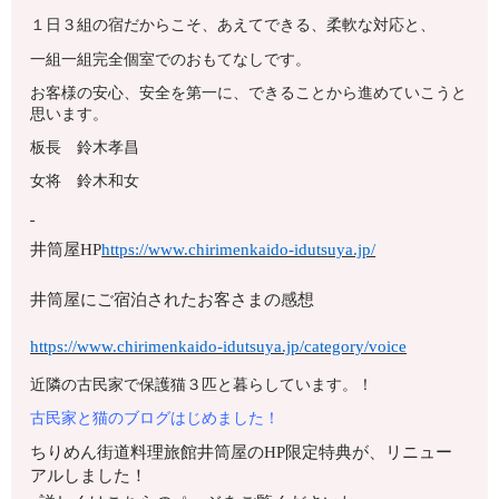
１日３組の宿だからこそ、あえてできる、柔軟な対応と、
一組一組完全個室でのおもてなしです。
お客様の安心、安全を第一に、できることから進めていこうと
思います。
板長 鈴木孝昌
女将 鈴木和女
井筒屋HP
https://www.chirimenkaido-idutsuya.jp/
井筒屋にご宿泊されたお客さまの感想
https://www.chirimenkaido-idutsuya.jp/category/voice
近隣の古民家で保護猫３匹と暮らしています。！
古民家と猫のブログはじめました！
ちりめん街道料理旅館井筒屋のHP限定特典が、リニュー
アルしました！