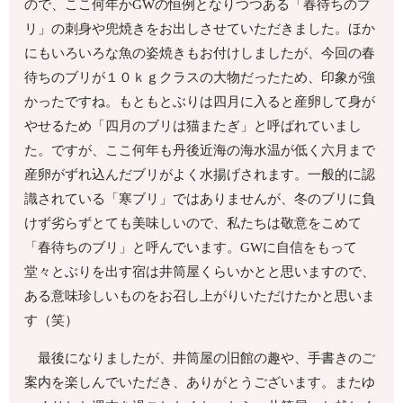
ので、ここ何年かGWの恒例となりつつある「春待ちのブ
リ」の刺身や兜焼きをお出しさせていただきました。ほか
にもいろいろな魚の姿焼きもお付けしましたが、今回の春
待ちのブリが１０ｋｇクラスの大物だったため、印象が強
かったですね。もともとぶりは
四月に入ると産卵して身が
やせるため「四月のブリは猫またぎ」と呼ばれていまし
た。ですが、ここ何年も丹後近海の海水温が低く六月まで
産卵がずれ込んだブリがよく水揚げされます。一般的に認
識されている「寒ブリ」ではありませんが、冬のブリに負
けず劣らずとても美味しいので、私たちは敬意をこめて
「春待ちのブリ」と呼んでいます。GWに自信をもって
堂々とぶりを出す宿は井筒屋くらいかとと思いますので、
ある意味珍しいものをお召し上がりいただけたかと思いま
す（笑）
最後になりましたが、井筒屋の旧館の趣や、手書きのご
案内を楽しんでいただき、ありがとうございます。またゆ