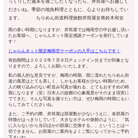
っくりした週末を過ごしたくなったら、井筒屋へお越しく
ださいね。季節の地魚料理とともに、心よりお待ちしてい
ます。 ちりめん街道料理旅館井筒屋女将鈴木和女
雨の多い時期になりますが、井筒屋では梅雨空の中お越し頂い
たお客様へ、じゃらんネット限定感謝クーポンを発行していま
す！
じゃらんネット限定
梅雨空クーポンの入手はこちらです！
有効期間は２０２３年７月９日チェックイン分までが対象とな
りますので、よろしくお願いいたします。
私の個人的な意見ですが、梅雨の時期、雨に濡れたちりめん街
道の風景はとても美しく、しかもお客様が少ない時期のため、
人の映り込みのない町並み写真が撮れる、とてもおすすめの時
期になります（笑）日本人の故郷の心象風景がそのまま現実に
でてきた、そんな写真を撮りたい方は、ぜひ梅雨の時期にもい
らしてみてくださいね。
また、ご予約の際、井筒屋は部屋数が少ないうえに、各部屋の
特徴がはっきりしていて、大きなホテルや旅館のように、「気
に入らないから当日ほかの部屋に交換する。」ということは一
切できません。お部屋のご案内をよくご覧になってからご予約
下さいね