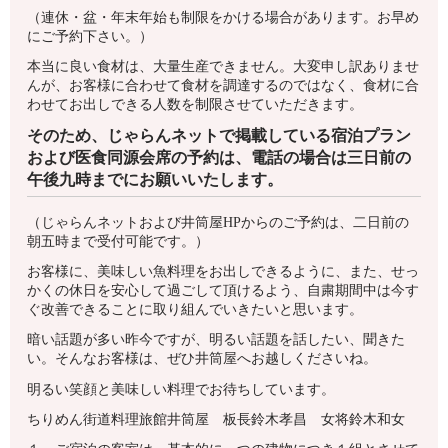
（連休・盆・年末年始も制限をかける場合があります。お早め
にご予約下さい。）
本当に良い食材は、大量生産できません。大変申し訳ありませ
んが、お客様に合わせて食材を調達するのではなく、食材に合
わせてお出しできる人数を制限させていただきます。
そのため、じゃらんネットで掲載している宿泊プラン
および医食同源会席の予約は、電話の場合は三日前の
午後九時までにお願いいたします。
（じゃらんネットおよび井筒屋HPからのご予約は、二日前の
朝五時まで受付可能です。）
お客様に、美味しい魚料理をお出しできるように、また、せっ
かくの休日を安心して過ごして頂けるよう、自粛期間中は今す
ぐ改善できることに取り組んでいきたいと思います。
暗い話題が多い昨今ですが、明るい話題を話したい、聞きた
い。そんなお客様は、ぜひ井筒屋へお越しくださいね。
明るい笑顔と美味しい料理でお待ちしています。
ちりめん街道料理旅館井筒屋 板長鈴木孝昌 女将鈴木和女