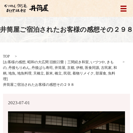
メ
井筒屋ご宿泊されたお客様の感想その２９８
TOP
[
お客様の感想
,
昭和の大広間 旧館22畳｜三間続き和室
,
いづつや
,
きも
の
,
丹後ちりめん
,
丹後ばら寿司
,
井筒屋
,
京都
,
伊根
,
医食同源
,
古民家
,
和
柄
,
地魚
,
地魚料理
,
天橋立
,
新米
,
橋立
,
民宿
,
着物リメイク
,
部屋食
,
魚料
理
]
井筒屋ご宿泊されたお客様の感想その２９８
2023-07-01