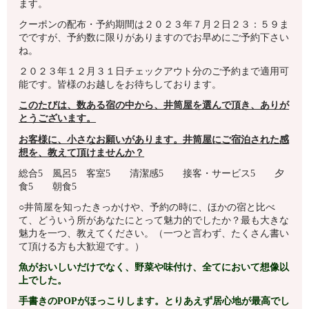
ます。
クーポンの配布・予約期間は２０２３年７月２日２３：５９ま
でですが、予約数に限りがありますのでお早めにご予約下さい
ね。
２０２３年１２月３１日チェックアウト分のご予約まで適用可
能です。皆様のお越しをお待ちしております。
このたびは、数ある宿の中から、井筒屋を選んで頂き、ありが
とうございます。
お客様に、小さなお願いがあります。井筒屋
にご宿泊された感
想を、教えて頂けませんか？
総合5 風呂5 客室5 清潔感5 接客・サービス5 夕
食5 朝食5
○井筒屋を知ったきっかけや、予約の時に、ほかの宿と比べ
て、どういう所があなたにとって魅力的でしたか？最も大きな
魅力を一つ、教えてください。（一つと言わず、たくさん書い
て頂ける方も大歓迎です。）
魚がおいしいだけでなく、野菜や味付け、全てにおいて想像以
上でした。
手書きのPOPがほっこりします。とりあえず居心地が最高でし