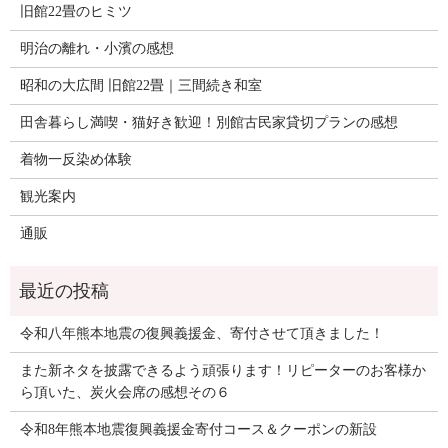
旧館22畳のヒミツ
明治の離れ・小濱の感想
昭和の大広間 旧館22畳｜三間続き和室
田舎暮らし満喫・猫好き歓迎！別館古民家貸切プランの感想
着物一反染め体験
観光案内
通販
令和八年熊本地震の復興義援金、寄付させて頂きました！
また新ネタを披露できるよう頑張ります！リピーターのお客様か
ら頂いた、炭火会席の感想その６
令和8年熊本地震復興義援金寄付コース＆クーポンの新設