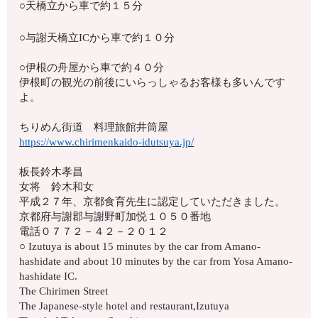
○天橋立から車で約１５分
○与謝天橋立ICから車で約１０分
○伊根の舟屋から車で約４０分
伊根町の観光の前後にいらっしゃるお客様も多いんです
よ。
ちりめん街道 料理旅館井筒屋
https://www.chirimenkaido-idutsuya.jp/
板長鈴木孝昌
女将 鈴木和女
平成２７年、京都食育先生に認定していただきました。
京都府与謝郡与謝野町加悦１０５０番地
電話０７７２－４２－２０１２
○ Izutuya is about 15 minutes by the car from Amano-
hashidate and about 10 minutes by the car from Yosa Amano-
hashidate IC.
The Chirimen Street
The Japanese-style hotel and restaurant,Izutuya