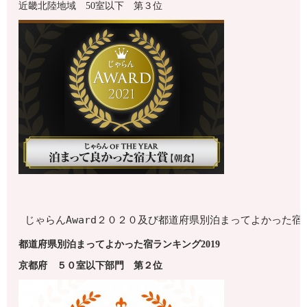
近畿北陸地域 50室以下 第３位
じゃらんAward２０２０及び都道府県別泊まってよかった
都道府県別泊まってよかった宿ランキング2019
京都府
５０室以下
部門 第
２
位