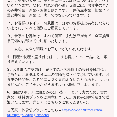
１、ご宿泊の客室は、基本的に一つの建物につき１組とさせて
いただきます。なお、離れの宿小濱と赤野邸は、お食事のとき
のみ井筒屋・新館へお越し頂きます。（井筒屋本館・旧館２２
畳と井筒屋・新館は、廊下でつながっています。）
２、お客様のトイレ・お風呂は、ほかのお客様と共有にならな
いように、すべて個別にご用意しています。
３、食事のお部屋は、すべて個室、または部屋食で、全室換気
扇完備のお部屋でご用意いたします。
安心、安全な環境でお召し上がりいただけます。
4、料理の調理・盛り付けは、手袋を着用の上、一品ごとに取
り換えています。
5，お食事のご案内は、廊下でのお客様同士の接触を極力低く
するため、最低１０分以上の間隔を取らせて頂いています。お
食事の時間等、ご希望に１００％添えないこともあるかもしれ
ませんが、ご了承いただきますようお願い申し上げます。
6、旅館やホテルに泊まるのは不安・・という方のため、古民
家の一棟貸切プランをご用意しました。お食事は井筒屋まで送
迎いたします。詳しくはこちらをご覧くださいね。↓
古民家一棟貸切プランはこちら→
https://www.chirimenkaido-
idutsuya.jp/lodging/akanotei