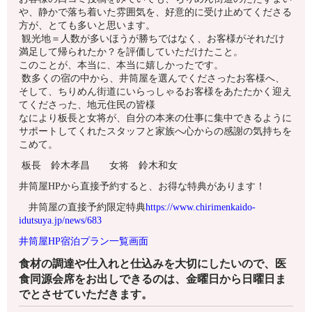
や、静かで落ち着いた雰囲気を、好意的に受け止めてくださる
方が、とても多いと思います。
観光地＝人数が多いほうが勝ちではなく、お客様がそれだけ
満足して帰られたか？を評価していただけたこと。
このことが、本当に、本当に嬉しかったです。
数多くの宿の中から、井筒屋を選んでくださったお客様へ、
そして、ちりめん街道にいらっしゃるお客様をあたたかく迎え
てくださった、地元住民の皆様
なにより板長と女将が、自分の本来の仕事に集中できるように
サポートしてくれたスタッフと家族へ心からの感謝の気持ちを
こめて。
板長 鈴木孝昌 女将 鈴木和女
井筒屋HPから直接予約すると、お得な特典があります！
井筒屋の直接予約限定特典
https://www.chirimenkaido-
idutsuya.jp/news/683
井筒屋HP宿泊プラン一覧画面
食材の調達や仕入れと仕込みを大切にしたいので、医
食同源会席をお出しできるのは、金曜日から日曜日ま
でとさせていただきます。