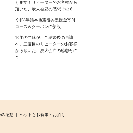
ります！リピーターのお客様から
頂いた、炭火会席の感想その６
令和8年熊本地震復興義援金寄付
コース＆クーポンの新設
10年のご縁が、ご結婚後の再訪
へ。三度目のリピーターのお客様
から頂いた、炭火会席の感想その
５
様の感想
ペットとお食事・お泊り