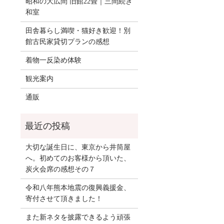
昭和の大広間 旧館22畳｜三間続き
和室
田舎暮らし満喫・猫好き歓迎！別
館古民家貸切プランの感想
着物一反染め体験
観光案内
通販
大切な誕生日に、東京から井筒屋
へ。初めてのお客様から頂いた、
炭火会席の感想その７
令和八年熊本地震の復興義援金、
寄付させて頂きました！
また新ネタを披露できるよう頑張