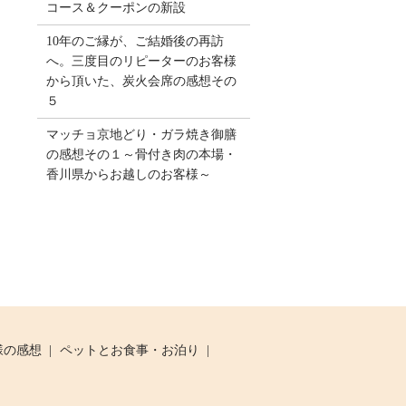
コース＆クーポンの新設
10年のご縁が、ご結婚後の再訪
へ。三度目のリピーターのお客様
から頂いた、炭火会席の感想その
５
マッチョ京地どり・ガラ焼き御膳
の感想その１～骨付き肉の本場・
香川県からお越しのお客様～
様の感想
ペットとお食事・お泊り