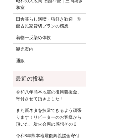
昭和の大広間 旧館22畳｜三間続き
和室
田舎暮らし満喫・猫好き歓迎！別
館古民家貸切プランの感想
着物一反染め体験
観光案内
通販
令和八年熊本地震の復興義援金、
寄付させて頂きました！
また新ネタを披露できるよう頑張
ります！リピーターのお客様から
頂いた、炭火会席の感想その６
令和8年熊本地震復興義援金寄付