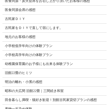
医食同源・炭火会席をお召し上がり頂いたお客様の感想
医食同源会席の感想
古民家ＤＩＹ
古民家をＤＩＹで直して宿にします。
地元のお客様の感想
小学校低学年向けの体験プラン
小学校高学年向けの体験プラン
幼稚園保育園のお子様にも出来る体験プラン
旧館22畳のヒミツ
明治の離れ・小濱の感想
昭和の大広間 旧館22畳｜三間続き和室
田舎暮らし満喫・猫好き歓迎！別館古民家貸切プランの感想
着物一反染め体験