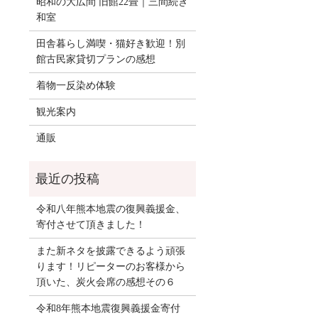
昭和の大広間 旧館22畳｜三間続き
和室
田舎暮らし満喫・猫好き歓迎！別
館古民家貸切プランの感想
着物一反染め体験
観光案内
通販
令和八年熊本地震の復興義援金、
寄付させて頂きました！
また新ネタを披露できるよう頑張
ります！リピーターのお客様から
頂いた、炭火会席の感想その６
令和8年熊本地震復興義援金寄付