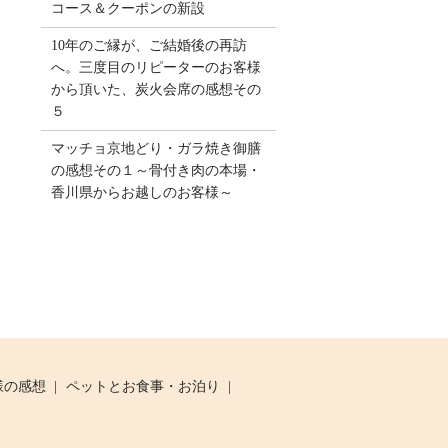
コース＆クーポンの新設
10年のご縁が、ご結婚後の再訪
へ。三度目のリピーターのお客様
から頂いた、炭火会席の感想その
５
マッチョ京地どり・ガラ焼き御膳
の感想その１～骨付き肉の本場・
香川県からお越しのお客様～
様の感想
ペットとお食事・お泊り