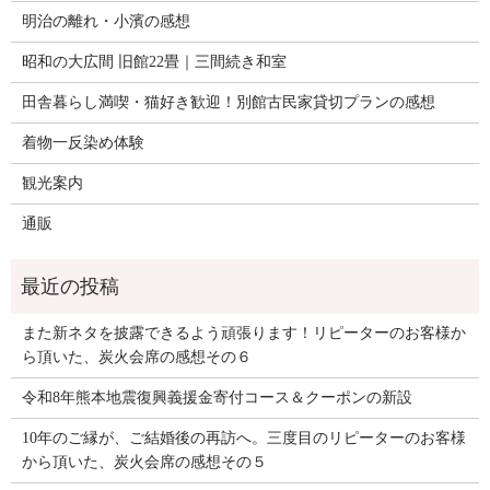
明治の離れ・小濱の感想
昭和の大広間 旧館22畳｜三間続き和室
田舎暮らし満喫・猫好き歓迎！別館古民家貸切プランの感想
着物一反染め体験
観光案内
通販
また新ネタを披露できるよう頑張ります！リピーターのお客様か
ら頂いた、炭火会席の感想その６
令和8年熊本地震復興義援金寄付コース＆クーポンの新設
10年のご縁が、ご結婚後の再訪へ。三度目のリピーターのお客様
から頂いた、炭火会席の感想その５