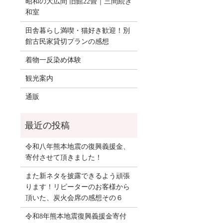
昭和の大広間 旧館22畳｜三間続き
和室
田舎暮らし満喫・猫好き歓迎！別
館古民家貸切プランの感想
着物一反染め体験
観光案内
通販
令和八年熊本地震の復興義援金、
寄付させて頂きました！
また新ネタを披露できるよう頑張
ります！リピーターのお客様から
頂いた、炭火会席の感想その６
令和8年熊本地震復興義援金寄付