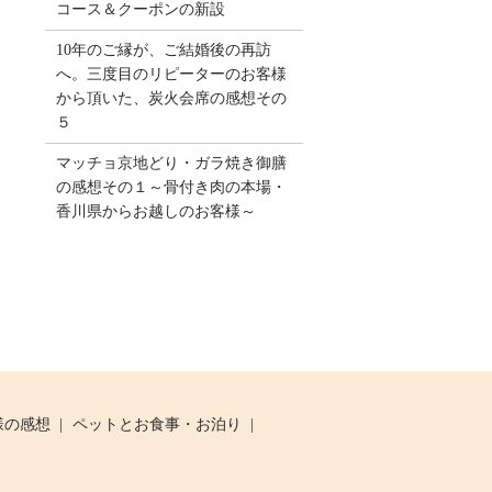
コース＆クーポンの新設
10年のご縁が、ご結婚後の再訪
へ。三度目のリピーターのお客様
から頂いた、炭火会席の感想その
５
マッチョ京地どり・ガラ焼き御膳
の感想その１～骨付き肉の本場・
香川県からお越しのお客様～
様の感想
ペットとお食事・お泊り