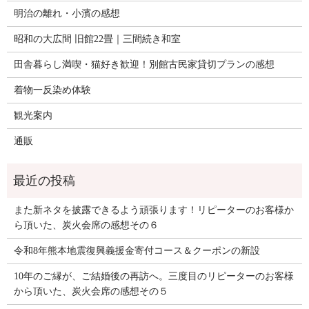
明治の離れ・小濱の感想
昭和の大広間 旧館22畳｜三間続き和室
田舎暮らし満喫・猫好き歓迎！別館古民家貸切プランの感想
着物一反染め体験
観光案内
通販
また新ネタを披露できるよう頑張ります！リピーターのお客様か
ら頂いた、炭火会席の感想その６
令和8年熊本地震復興義援金寄付コース＆クーポンの新設
10年のご縁が、ご結婚後の再訪へ。三度目のリピーターのお客様
から頂いた、炭火会席の感想その５