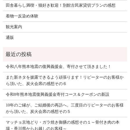
田舎暮らし満喫・猫好き歓迎！別館古民家貸切プランの感想
着物一反染め体験
観光案内
通販
令和八年熊本地震の復興義援金、寄付させて頂きました！
また新ネタを披露できるよう頑張ります！リピーターのお客様か
ら頂いた、炭火会席の感想その６
令和8年熊本地震復興義援金寄付コース＆クーポンの新設
10年のご縁が、ご結婚後の再訪へ。三度目のリピーターのお客様
から頂いた、炭火会席の感想その５
マッチョ京地どり・ガラ焼き御膳の感想その１～骨付き肉の本
場・香川県からお越しのお客様～