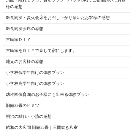
別館・離れ１フロア貸切プラン（ペットOK)でご宿泊頂いたお客
様の感想
医食同源・炭火会席をお召し上がり頂いたお客様の感想
医食同源会席の感想
古民家ＤＩＹ
古民家をＤＩＹで直して宿にします。
地元のお客様の感想
小学校低学年向けの体験プラン
小学校高学年向けの体験プラン
幼稚園保育園のお子様にも出来る体験プラン
旧館22畳のヒミツ
明治の離れ・小濱の感想
昭和の大広間 旧館22畳｜三間続き和室