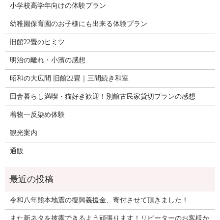
小学校高学年向けの体験プラン
幼稚園保育園のお子様にも出来る体験プラン
旧館22畳のヒミツ
明治の離れ・小濱の感想
昭和の大広間 旧館22畳｜三間続き和室
田舎暮らし満喫・猫好き歓迎！別館古民家貸切プランの感想
着物一反染め体験
観光案内
通販
令和八年熊本地震の復興義援金、寄付させて頂きました！
また新ネタを披露できるよう頑張ります！リピーターのお客様か