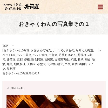
メ
おきゃくわんの写真集その１
TOP
[
おきゃくわんの写真
,
お客さまの写真
,
いづつや
,
きもの
,
ちりめん街道
,
ペットOK
,
ペット同伴
,
ペット連れ
,
中型犬
,
丹後ちりめん
,
丹後ばら寿
司
,
井筒屋
,
京都
,
伊根
,
医食同源
,
古民家
,
古民家再生
,
和服
,
和柄
,
和食
,
地
酒
,
地魚
,
地魚料理
,
天橋立
,
小型犬
,
旬の魚
,
橋立
,
民宿
,
着物
,
着物リメイ
ク
,
魚料理
]
おきゃくわんの写真集その１
2020-06-16