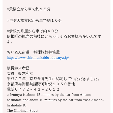
○天橋立から車で約１５分
○与謝天橋立ICから車で約１０分
○伊根の舟屋から車で約４０分
伊根町の観光の前後にいらっしゃるお客様も多いんです
よ。
ちりめん街道 料理旅館井筒屋
https://www.chirimenkaido-idutsuya.jp/
板長鈴木孝昌
女将 鈴木和女
平成２７年、京都食育先生に認定していただきました。
京都府与謝郡与謝野町加悦１０５０番地
電話０７７２－４２－２０１２
○ Izutuya is about 15 minutes by the car from Amano-
hashidate and about 10 minutes by the car from Yosa Amano-
hashidate IC.
The Chirimen Street