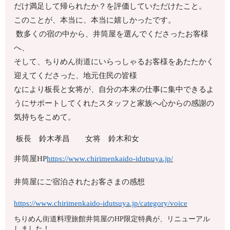
だけ満足して帰られたか？を評価していただけたこと。
このことが、本当に、本当に嬉しかったです。
数多くの宿の中から、井筒屋を選んでくださったお客様
へ、
そして、ちりめん街道にいらっしゃるお客様をあたたかく
迎えてくださった、地元住民の皆様
なにより板長と女将が、自分の本来の仕事に集中できるよ
うにサポートしてくれたスタッフと家族へ心からの感謝の
気持ちをこめて。
板長 鈴木孝昌 女将 鈴木和女
井筒屋HP
https://www.chirimenkaido-idutsuya.jp/
井筒屋にご宿泊されたお客さまの感想
https://www.chirimenkaido-idutsuya.jp/category/voice
ちりめん街道料理旅館井筒屋のHP限定特典が、リニューアル
しました！