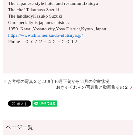
The Japanese-style hotel and restaurant,Izutuya
The chef Takamasa Suzuki
The landladyKazuko Suzuki
Our specialty is japanes cuisine.
1050 Kaya ,Yosano city,Yosa District,Kyoto ,Japan
https://www.chirimenkaido-idutsuya.jp/
Phone ０７７２－４２－２０１2
お客様の写真３と2019年10月下旬から11月の空室状況
おきゃくわんの写真集と動画集その２