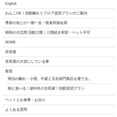
English
わんこOK！別館離れ１フロア貸切プランのご案内
季節の魚との一期一会・医食同源会席
昭和の大広間 旧館22畳｜三間続き和室・ペット不可
HOME
井筒屋
井筒屋の大切にしている事
客室
明治の離れ・小濱。中庭と五右衛門風呂を愛でる。
猫と遊べる！築90年の古民家！別館貸切プラン
ペットとお食事・お泊り
よくある質問