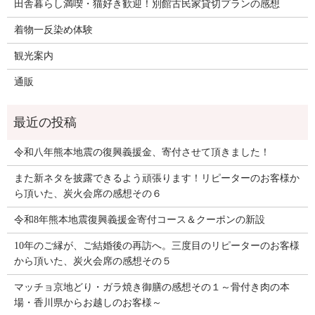
田舎暮らし満喫・猫好き歓迎！別館古民家貸切プランの感想
着物一反染め体験
観光案内
通販
令和八年熊本地震の復興義援金、寄付させて頂きました！
また新ネタを披露できるよう頑張ります！リピーターのお客様か
ら頂いた、炭火会席の感想その６
令和8年熊本地震復興義援金寄付コース＆クーポンの新設
10年のご縁が、ご結婚後の再訪へ。三度目のリピーターのお客様
から頂いた、炭火会席の感想その５
マッチョ京地どり・ガラ焼き御膳の感想その１～骨付き肉の本
場・香川県からお越しのお客様～