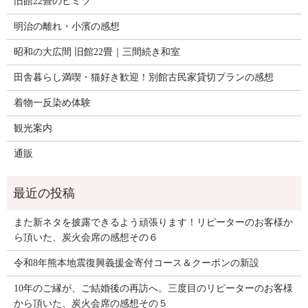
旧館22畳のヒミツ
明治の離れ・小濱の感想
昭和の大広間 旧館22畳｜三間続き和室
田舎暮らし満喫・猫好き歓迎！別館古民家貸切プランの感想
着物一反染め体験
観光案内
通販
また新ネタを披露できるよう頑張ります！リピーターのお客様か
ら頂いた、炭火会席の感想その６
令和8年熊本地震復興義援金寄付コース＆クーポンの新設
10年のご縁が、ご結婚後の再訪へ。三度目のリピーターのお客様
から頂いた、炭火会席の感想その５