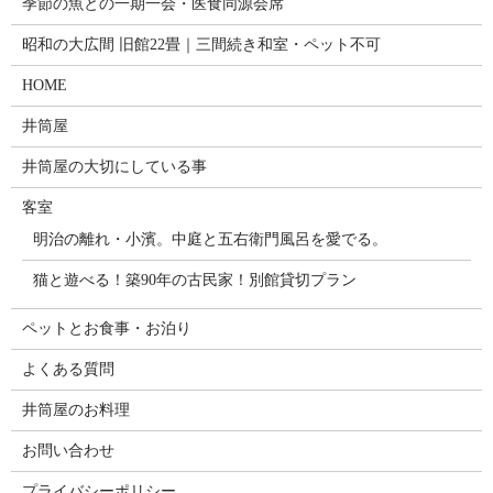
季節の魚との一期一会・医食同源会席
昭和の大広間 旧館22畳｜三間続き和室・ペット不可
HOME
井筒屋
井筒屋の大切にしている事
客室
明治の離れ・小濱。中庭と五右衛門風呂を愛でる。
猫と遊べる！築90年の古民家！別館貸切プラン
ペットとお食事・お泊り
よくある質問
井筒屋のお料理
お問い合わせ
プライバシーポリシー