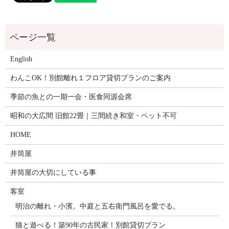
English
わんこOK！別館離れ１フロア貸切プランのご案内
季節の魚との一期一会・医食同源会席
昭和の大広間 旧館22畳｜三間続き和室・ペット不可
HOME
井筒屋
井筒屋の大切にしている事
客室
明治の離れ・小濱。中庭と五右衛門風呂を愛でる。
猫と遊べる！築90年の古民家！別館貸切プラン