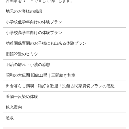
古民家をＤＩＹで直して宿にします。
地元のお客様の感想
小学校低学年向けの体験プラン
小学校高学年向けの体験プラン
幼稚園保育園のお子様にも出来る体験プラン
旧館22畳のヒミツ
明治の離れ・小濱の感想
昭和の大広間 旧館22畳｜三間続き和室
田舎暮らし満喫・猫好き歓迎！別館古民家貸切プランの感想
着物一反染め体験
観光案内
通販