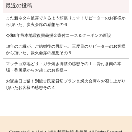
また新ネタを披露できるよう頑張ります！リピーターのお客様か
ら頂いた、炭火会席の感想その６
令和8年熊本地震復興義援金寄付コース＆クーポンの新設
10年のご縁が、ご結婚後の再訪へ。三度目のリピーターのお客様
から頂いた、炭火会席の感想その５
マッチョ京地どり・ガラ焼き御膳の感想その１～骨付き肉の本
場・香川県からお越しのお客様～
お誕生日に猫！別館古民家貸切プラン＆炭火会席をお召し上がり
頂いたお客様の感想その４