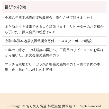
令和八年熊本地震の復興義援金、寄付させて頂きました！
また新ネタを披露できるよう頑張ります！リピーターのお客様か
ら頂いた、炭火会席の感想その６
令和8年熊本地震復興義援金寄付コース＆クーポンの新設
10年のご縁が、ご結婚後の再訪へ。三度目のリピーターのお客様
から頂いた、炭火会席の感想その５
マッチョ京地どり・ガラ焼き御膳の感想その１～骨付き肉の本
場・香川県からお越しのお客様～
Copyright © ちりめん街道 料理旅館 井筒屋 All Rights Reserved.