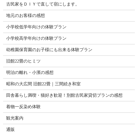
古民家をＤＩＹで直して宿にします。
地元のお客様の感想
小学校低学年向けの体験プラン
小学校高学年向けの体験プラン
幼稚園保育園のお子様にも出来る体験プラン
旧館22畳のヒミツ
明治の離れ・小濱の感想
昭和の大広間 旧館22畳｜三間続き和室
田舎暮らし満喫・猫好き歓迎！別館古民家貸切プランの感想
着物一反染め体験
観光案内
通販