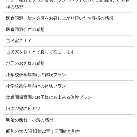
別館・離れ１フロア貸切プラン（ペットOK)でご宿泊頂いたお客
様の感想
医食同源・炭火会席をお召し上がり頂いたお客様の感想
医食同源会席の感想
古民家ＤＩＹ
古民家をＤＩＹで直して宿にします。
地元のお客様の感想
小学校低学年向けの体験プラン
小学校高学年向けの体験プラン
幼稚園保育園のお子様にも出来る体験プラン
旧館22畳のヒミツ
明治の離れ・小濱の感想
昭和の大広間 旧館22畳｜三間続き和室