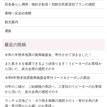
田舎暮らし満喫・猫好き歓迎！別館古民家貸切プランの感想
着物一反染め体験
観光案内
通販
令和八年熊本地震の復興義援金、寄付させて頂きました！
また新ネタを披露できるよう頑張ります！リピーターのお客様か
ら頂いた、炭火会席の感想その６
令和8年熊本地震復興義援金寄付コース＆クーポンの新設
10年のご縁が、ご結婚後の再訪へ。三度目のリピーターのお客様
から頂いた、炭火会席の感想その５
マッチョ京地どり・ガラ焼き御膳の感想その１～骨付き肉の本
場・香川県からお越しのお客様～