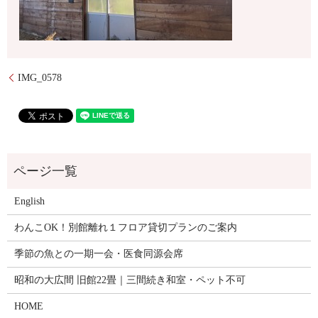
IMG_0578
English
わんこOK！別館離れ１フロア貸切プランのご案内
季節の魚との一期一会・医食同源会席
昭和の大広間 旧館22畳｜三間続き和室・ペット不可
HOME